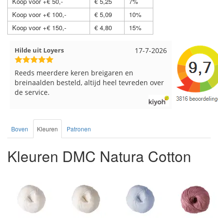
Koop voor +€ 50,-
€ 5,25
7%
Koop voor +€ 100,-
€ 5,09
10%
Koop voor +€ 150,-
€ 4,80
15%
de uit Loyers
17-7-2026
Loes uit EMMELOO
ds meerdere keren breigaren en
Snelle levering en 
inaalden besteld, altijd heel tevreden over
service.
Boven
Kleuren
Patronen
Kleuren DMC Natura Cotton