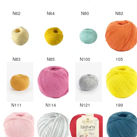
N62
N64
N80
N82
N83
N85
N100
105
N111
N114
N121
199