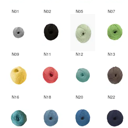
N01
N02
N05
N07
N09
N11
N12
N13
N16
N18
N20
N22