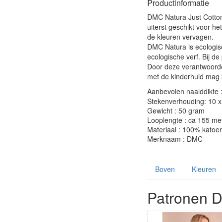
Productinformatie
DMC Natura Just Cotton
uiterst geschikt voor h
de kleuren vervagen.
DMC Natura is ecologis
ecologische verf. Bij d
Door deze verantwoorde 
met de kinderhuid mag
Aanbevolen naalddikte 
Stekenverhouding: 10 x 
Gewicht : 50 gram
Looplengte : ca 155 me
Materiaal : 100% katoe
Merknaam : DMC
Boven
Kleuren
Patronen 