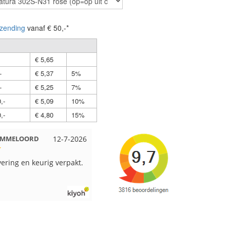
zending
vanaf € 50,-*
€ 5,65
-
€ 5,37
5%
-
€ 5,25
7%
,-
€ 5,09
10%
,-
€ 4,80
15%
ORD
12-7-2026
Nell uit Beuningen
12-7-2026
Wendy
 keurig verpakt.
Goed verpakt en snelgeleverd
Ruime 
kleure
verzon
beetje
in een
veel v
en paa