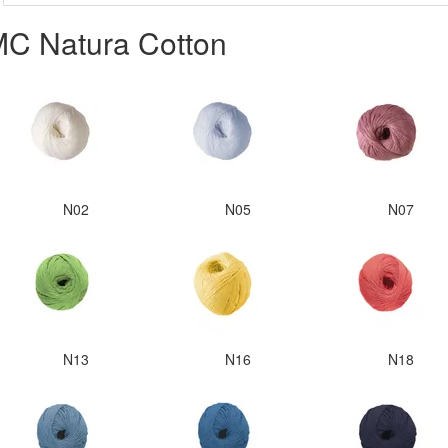
MC Natura Cotton
N02
N05
N07
N13
N16
N18