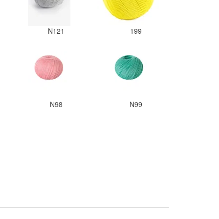
N121
199
N98
N99