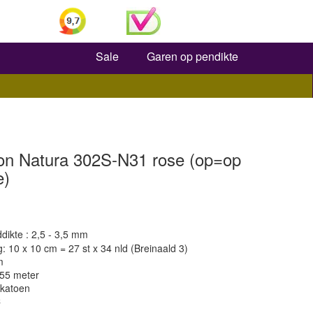
Zoeken
Sale
Garen op pendikte
n Natura 302S-N31 rose (op=op
e)
dikte : 2,5 - 3,5 mm
 10 x 10 cm = 27 st x 34 nld (Breinaald 3)
m
155 meter
 katoen
C