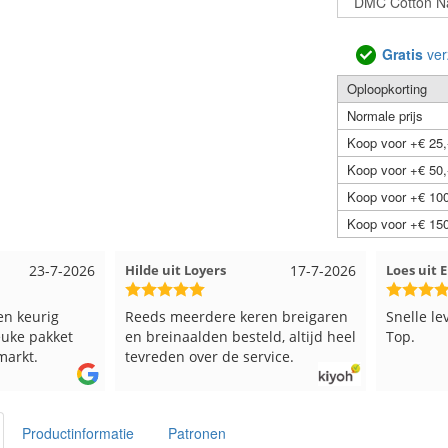
Gratis
ver
Oploopkorting
Normale prijs
Koop voor +€ 25,
Koop voor +€ 50,
Koop voor +€ 100
Koop voor +€ 150
7-2026
Hilde uit Loyers
17-7-2026
Loes uit EMMELO
g
Reeds meerdere keren breigaren
Snelle levering en
ket
en breinaalden besteld, altijd heel
Top.
tevreden over de service.
Productinformatie
Patronen