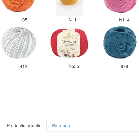
105
N111
N114
412
N555
878
Productinformatie
Patronen