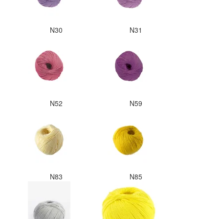
N30
N31
N52
N59
N83
N85