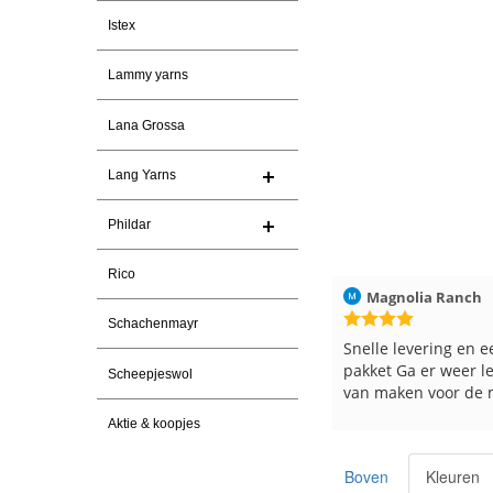
Istex
Lammy yarns
Lana Grossa
Lang Yarns
Phildar
Rico
Christel Vanderlinden
30-7-2026
Magnolia Ranch
23-
Schachenmayr
Snelle levering. En prima garen
Snelle levering en een keuri
pakket Ga er weer leuke pak
Scheepjeswol
van maken voor de markt.
Aktie & koopjes
Boven
Kleuren