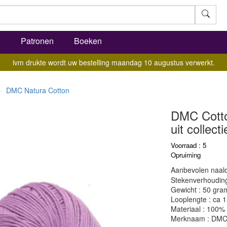
l
Patronen
Boeken
ivm drukte wordt uw bestelling maandag 10 augustus verwerkt.
DMC Natura Cotton
DMC Cotto
uit collecti
Voorraad : 5
Opruiming
Aanbevolen naald
Stekenverhouding:
Gewicht : 50 gra
Looplengte : ca 
Materiaal : 100%
Merknaam : DM