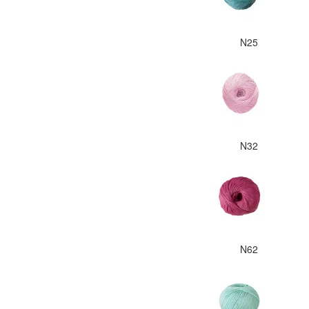
N25
N32
N62