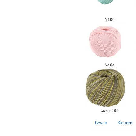
N100
N404
color 498
Boven
Kleuren