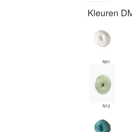
Kleuren D
N01
N12