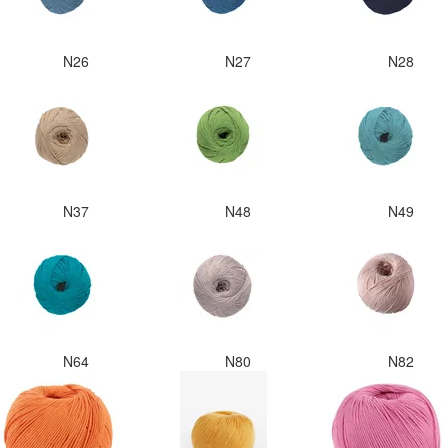
N26
N27
N28
N37
N48
N49
N64
N80
N82