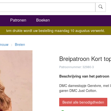
l
Patronen
Boeken
ivm drukte wordt uw bestelling maandag 10 augustus verwerkt.
e mouw
Breien
Breipatroon Kort to
Patroonnummer: 32980-3
Beschrijving van het patroon
DMC damestopje Genévre, met lag
garen DMC Just Cotton.
Bestel alle benodigdheden