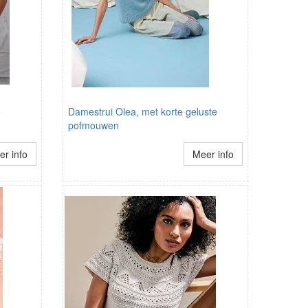
e
Damestrui Olea, met korte geluste
pofmouwen
r info
Meer info