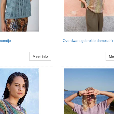
hemdje
Overdwars gebreide damesshir
Meer info
Mee