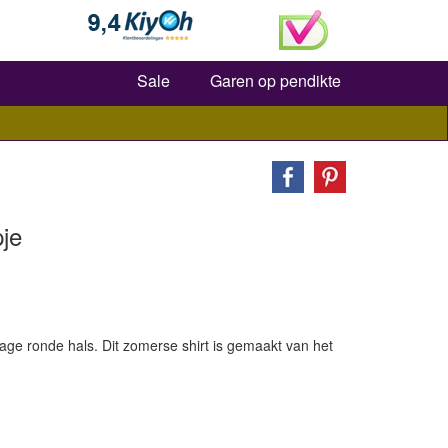
Zoeken
Sale
Garen op pendikte
pje
e ronde hals. Dit zomerse shirt is gemaakt van het