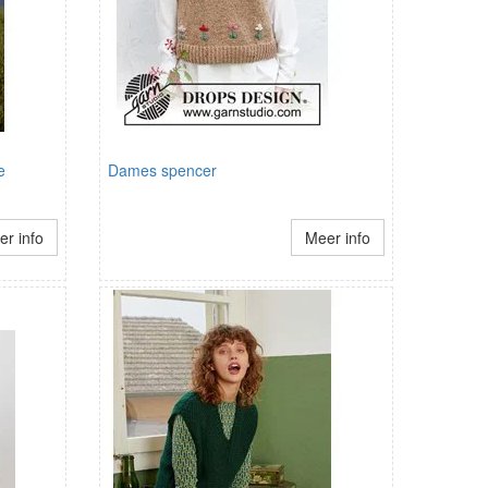
e
Dames spencer
r info
Meer info