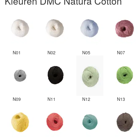
Kleuren DMC Natura Cotton
N01
N02
N05
N07
N09
N11
N12
N13