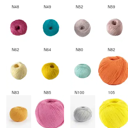
N48
N49
N52
N59
N62
N64
N80
N82
N83
N85
N100
105