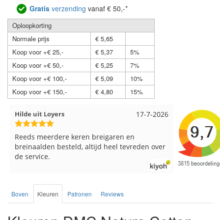
Gratis
verzending
vanaf € 50,-*
Oploopkorting
Normale prijs
€ 5,65
Koop voor +€ 25,-
€ 5,37
5%
Koop voor +€ 50,-
€ 5,25
7%
Koop voor +€ 100,-
€ 5,09
10%
Koop voor +€ 150,-
€ 4,80
15%
Hilde uit Loyers
17-7-2026
Loes uit 
Reeds meerdere keren breigaren en
Snelle leve
breinaalden besteld, altijd heel tevreden over
de service.
Boven
Kleuren
Patronen
Reviews