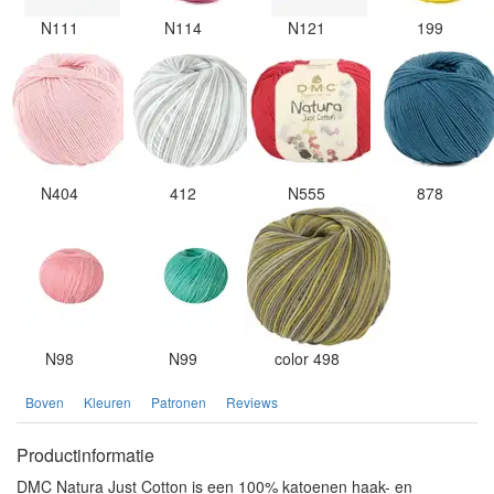
N111
N114
N121
199
N404
412
N555
878
N98
N99
color 498
Boven
Kleuren
Patronen
Reviews
Productinformatie
DMC Natura Just Cotton is een 100% katoenen haak- en