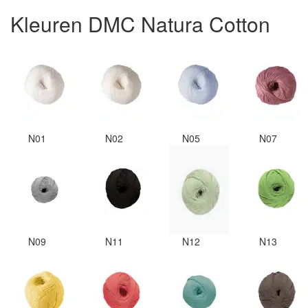
Kleuren DMC Natura Cotton
N01
N02
N05
N07
N09
N11
N12
N13