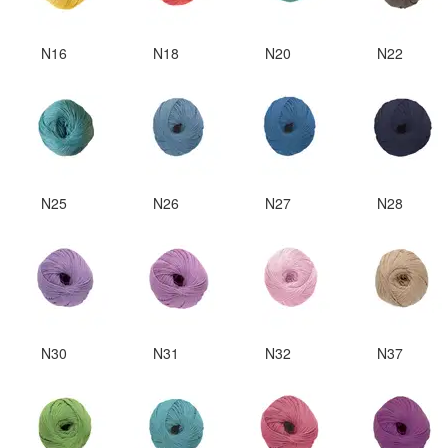
N16
N18
N20
N22
N25
N26
N27
N28
N30
N31
N32
N37