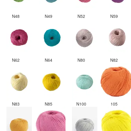
N48
N49
N52
N59
N62
N64
N80
N82
N83
N85
N100
105