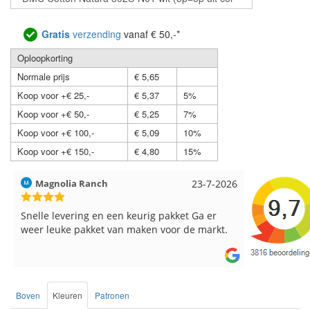
Gratis
verzending
vanaf € 50,-*
Oploopkorting
Normale prijs
€ 5,65
Koop voor +€ 25,-
€ 5,37
5%
Koop voor +€ 50,-
€ 5,25
7%
Koop voor +€ 100,-
€ 5,09
10%
Koop voor +€ 150,-
€ 4,80
15%
Magnolia Ranch
23-7-2026
Hilde uit L
Snelle levering en een keurig pakket Ga er
Reeds meer
weer leuke pakket van maken voor de markt.
breinaalden
de service.
Boven
Kleuren
Patronen