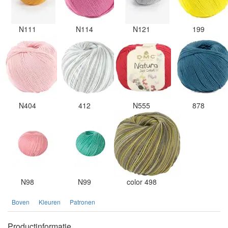
N111
N114
N121
199
N404
412
N555
878
N98
N99
color 498
Boven
Kleuren
Patronen
Productinformatie