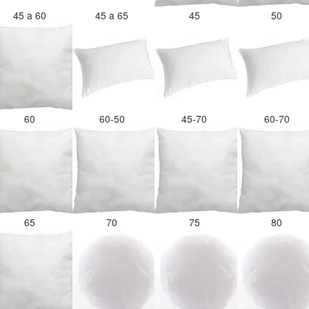
45 a 60
45 a 65
45
50
60
60-50
45-70
60-70
65
70
75
80