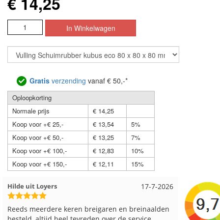
€ 14,25
Gratis
verzending
vanaf € 50,-*
Oploopkorting
Normale prijs
€ 14,25
Koop voor +€ 25,-
€ 13,54
5%
Koop voor +€ 50,-
€ 13,25
7%
Koop voor +€ 100,-
€ 12,83
10%
Koop voor +€ 150,-
€ 12,11
15%
6
Loes uit EMMELOORD
12-7-2026
Nell ui
Snelle levering en keurig verpakt. Top.
Goed v