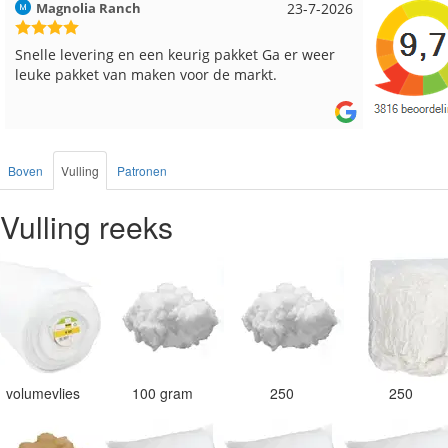
Hilde uit Loyers
17-7-2026
Loes ui
Reeds meerdere keren breigaren en breinaalden
Snelle l
besteld, altijd heel tevreden over de service.
Boven
Vulling
Patronen
Vulling reeks
volumevlies
100 gram
250
250