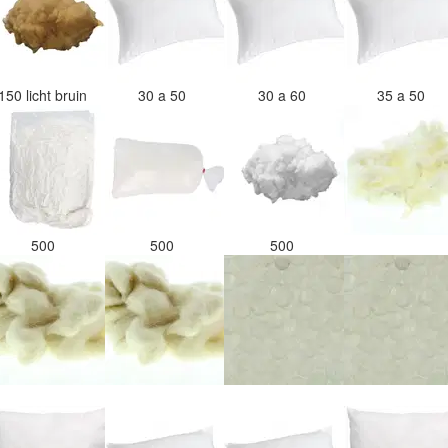
150 licht bruin
30 a 50
30 a 60
35 a 50
500
500
500