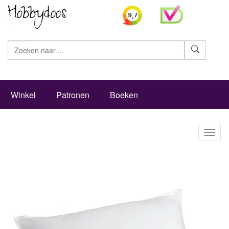
Zoeke
Winkel
Patronen
Boeken
Toggl
naviga