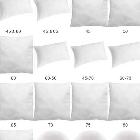
45 a 60
45 a 65
45
50
60
60-50
45-70
60-70
65
70
75
80