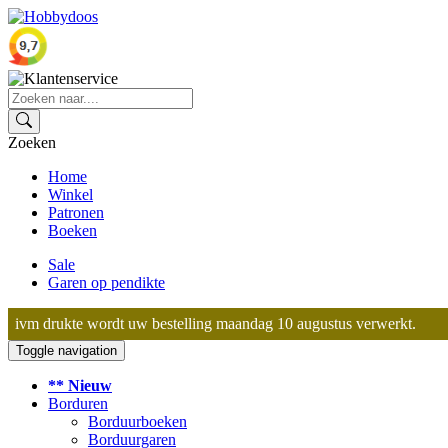
Zoeken
Home
Winkel
Patronen
Boeken
Sale
Garen op pendikte
ivm drukte wordt uw bestelling maandag 10 augustus verwerkt.
Toggle navigation
** Nieuw
Borduren
Borduurboeken
Borduurgaren