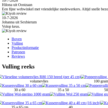
10-7-2026
Hilona uit Oostzaan
Een fijne webwinkel met vriendelijke medewerkers. Altijd snelle bezo
10-7-2026
Johanna uit Sexbierum
Volop keus.
Boven
Vulling
Productinformatie
Patronen
Reviews
Vulling reeks
volumevlies
100 gra
30 a 60
35 a 50
5
35 a 65 cm
40