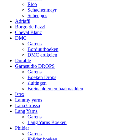
Rico
Schachenmayr
Scheepjes
Adriafil
Borgo de Pazzi
Cheval Blanc
DMC
Garens
Borduurboeken
DMC artikelen
Durable
Garnstudio DROPS
Garens
Boeken Drops
sluitingen
Breinaalden en haaknaalden
Istex
Lammy yarns
Lana Grossa
Lang Yarns
Garens
Lang Yarns Boeken
Phildar
Garens
Phildar boeken