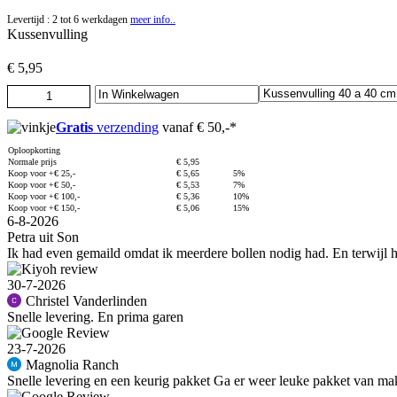
Levertijd : 2 tot 6 werkdagen
meer info..
Kussenvulling
€ 5,95
Gratis
verzending
vanaf € 50,-*
Oploopkorting
Normale prijs
€ 5,95
Koop voor +€ 25,-
€ 5,65
5%
Koop voor +€ 50,-
€ 5,53
7%
Koop voor +€ 100,-
€ 5,36
10%
Koop voor +€ 150,-
€ 5,06
15%
6-8-2026
Petra uit Son
Ik had even gemaild omdat ik meerdere bollen nodig had. En terwijl het
30-7-2026
Christel Vanderlinden
Snelle levering. En prima garen
23-7-2026
Magnolia Ranch
Snelle levering en een keurig pakket Ga er weer leuke pakket van ma