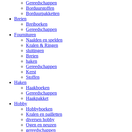
Gereedschappen
Borduurstoffen
Borduurpakketten
Breien
Breiboeken
Gereedschappen
Fournituren
Naalden en spelden
Kralen & Ringen
sluitingen
Breien
haken
Gereedschappen
Kerst
Stoffen
Haken
Haakboeken
Gereedschappen
Haakpakket
Hobby
Hobbyboeken
Kralen en pailletten
diversen hobby
Ogen en neuzen
gereedschappen