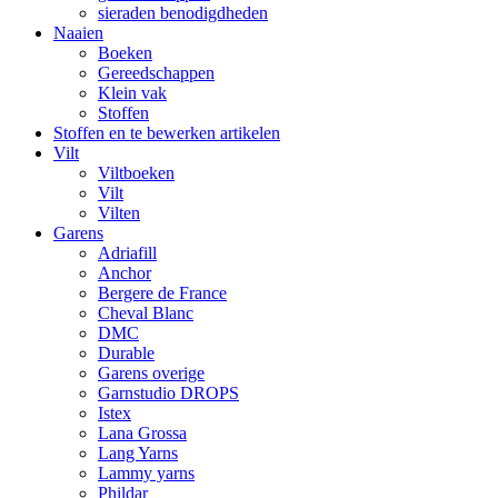
sieraden benodigdheden
Naaien
Boeken
Gereedschappen
Klein vak
Stoffen
Stoffen en te bewerken artikelen
Vilt
Viltboeken
Vilt
Vilten
Garens
Adriafill
Anchor
Bergere de France
Cheval Blanc
DMC
Durable
Garens overige
Garnstudio DROPS
Istex
Lana Grossa
Lang Yarns
Lammy yarns
Phildar