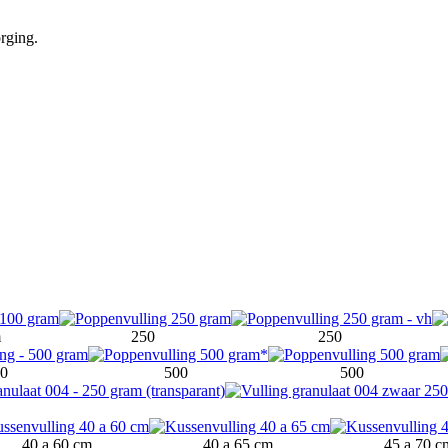
rging.
m
250
250
00
500
500
40 a 60 cm
40 a 65 cm
45 a 70 