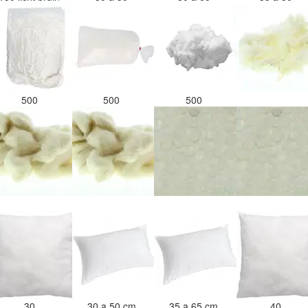
500
500
500
30
30 a 50 cm
35 a 65 cm
40