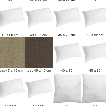
40 a 60 cm
40 a 65 cm
45 a 70 cm
52 a 32 cm
oes 45 a 45 cm
hoes 45 a 45 cm
40 a 65
45 a 60
45 a 60
45 a 65
45
50