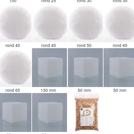
100
rond 25
rond 30
rond 35
rond 40
rond 45
rond 50
rond 60
rond 65
130 mm
50 mm
50 mm