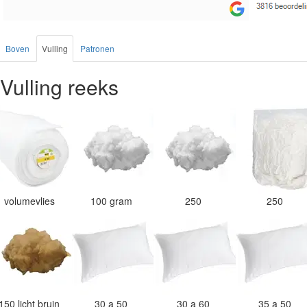
Boven
Vulling
Patronen
Vulling reeks
volumevlies
100 gram
250
250
150 licht bruin
30 a 50
30 a 60
35 a 50