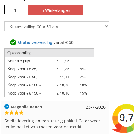
Gratis
verzending
vanaf € 50,-*
Oploopkorting
Normale prijs
€ 11,95
Koop voor +€ 25,-
€ 11,35
5%
Koop voor +€ 50,-
€ 11,11
7%
Koop voor +€ 100,-
€ 10,76
10%
Koop voor +€ 150,-
€ 10,16
15%
23-7-2026
Hilde uit Loyers
urig pakket Ga er weer
Reeds meerdere keren breigaren en 
oor de markt.
besteld, altijd heel tevreden over de s