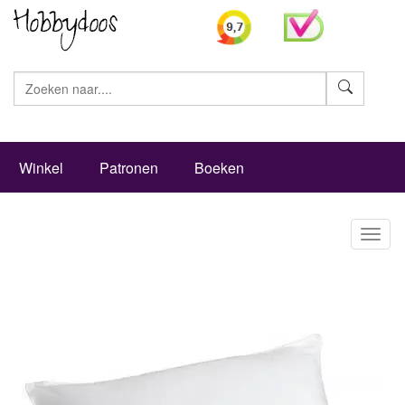
Zoeke
Winkel
Patronen
Boeken
Toggl
naviga