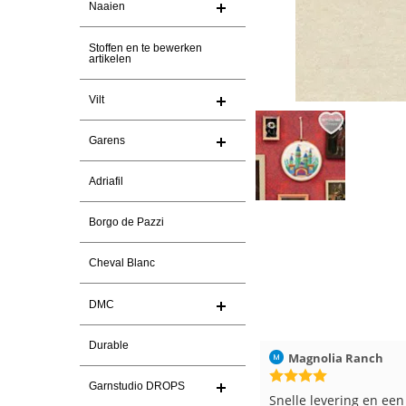
Naaien
Stoffen en te bewerken
artikelen
Vilt
Garens
Adriafil
Borgo de Pazzi
Cheval Blanc
DMC
Durable
Christel Vanderlinden
30-7-2026
Magnolia Ranch
Garnstudio DROPS
Snelle levering. En prima garen
Snelle levering en een