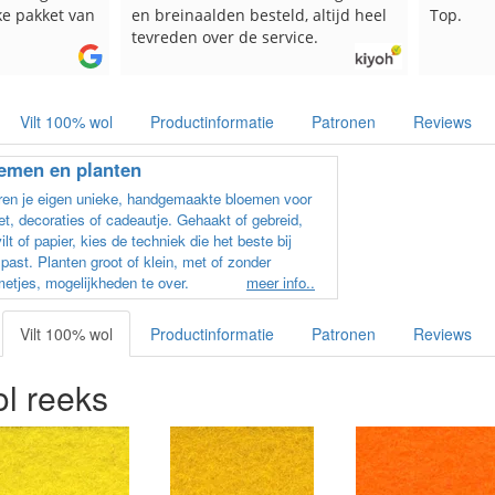
ke pakket van
en breinaalden besteld, altijd heel
Top.
tevreden over de service.
Vilt 100% wol
Productinformatie
Patronen
Reviews
emen en planten
ren je eigen unieke, handgemaakte bloemen voor
t, decoraties of cadeautje. Gehaakt of gebreid,
ilt of papier, kies de techniek die het beste bij
past. Planten groot of klein, met of zonder
etjes, mogelijkheden te over.
meer info..
Vilt 100% wol
Productinformatie
Patronen
Reviews
ol reeks