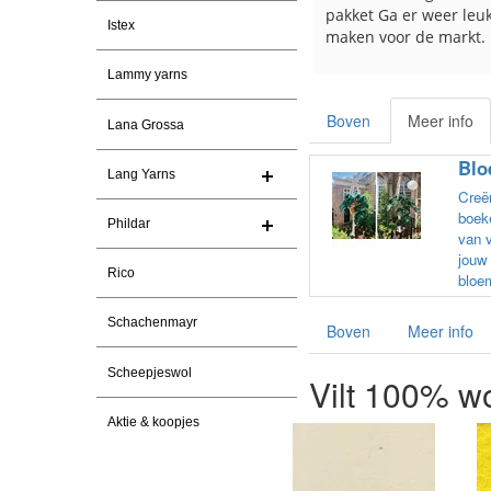
pakket Ga er weer leu
Istex
maken voor de markt.
Lammy yarns
Boven
Meer info
Lana Grossa
Blo
Lang Yarns
Creë
boeke
Phildar
van v
jouw 
Rico
bloem
Schachenmayr
Boven
Meer info
Scheepjeswol
Vilt 100% w
Aktie & koopjes