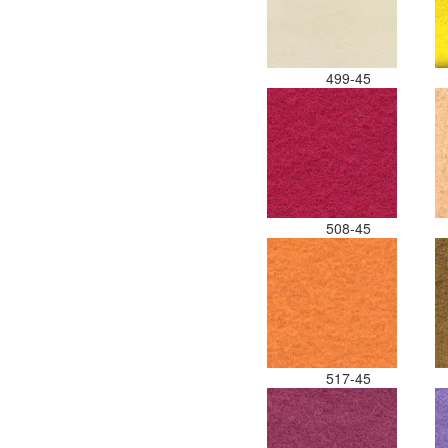
499-45
508-45
517-45