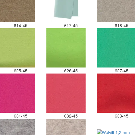
614-45
617-45
618-45
625-45
626-45
627-45
631-45
632-45
633-45