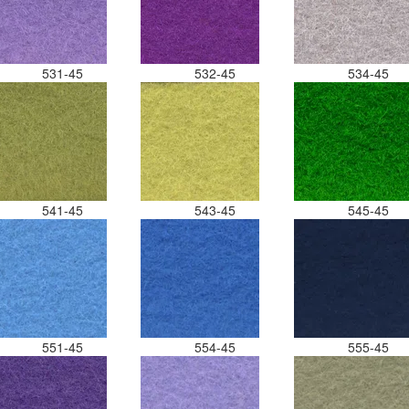
531-45
532-45
534-45
541-45
543-45
545-45
551-45
554-45
555-45