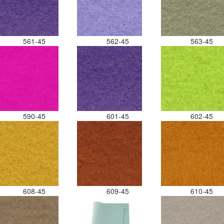
561-45
562-45
563-45
590-45
601-45
602-45
608-45
609-45
610-45