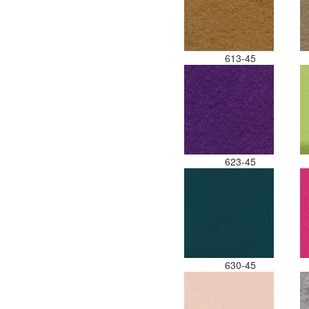
613-45
623-45
630-45