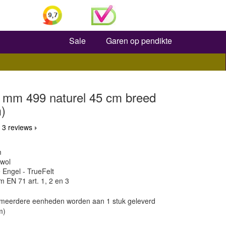
Zoeken
Sale
Garen op pendikte
2 mm 499 naturel 45 cm breed
)
 3 reviews
m
 wol
 Engel - TrueFelt
m EN 71 art. 1, 2 en 3
, meerdere eenheden worden aan 1 stuk geleverd
m)