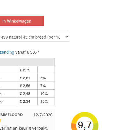
zending
vanaf € 50,-*
€ 2,75
-
€ 2,61
5%
-
€ 2,56
7%
,-
€ 2,48
10%
,-
€ 2,34
15%
t EMMELOORD
12-7-2026
Nell uit Beuningen
12-7-202
evering en keurig verpakt.
Goed verpakt en snelgeleverd