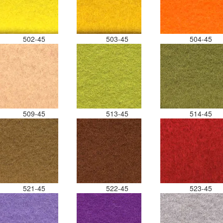
502-45
503-45
504-45
509-45
513-45
514-45
521-45
522-45
523-45