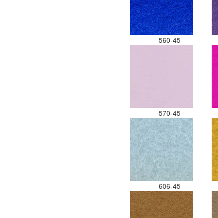
560-45
570-45
606-45