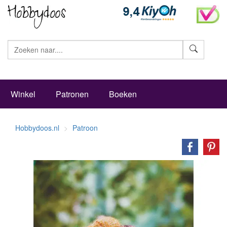
Zoeke
Winkel
Patronen
Boeken
Hobbydoos.nl
Patroon