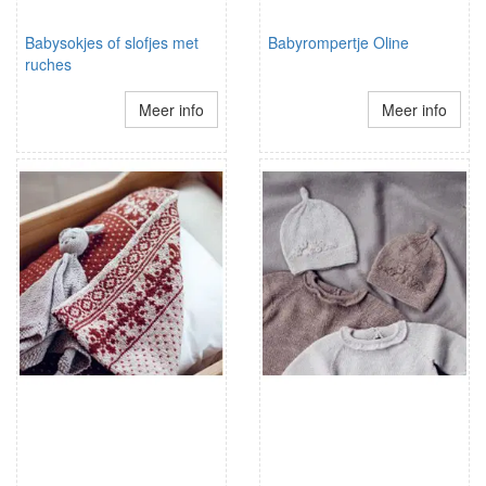
Babysokjes of slofjes met
Babyrompertje Oline
ruches
Meer info
Meer info