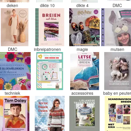
deken
dikte 10
dikte 4
DMC
DMC
inbreipatronen
magie
mutsen
techniek
accessoires
baby en peute