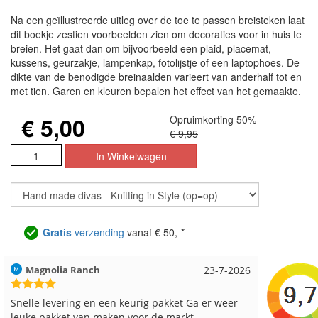
Na een geïllustreerde uitleg over de toe te passen breisteken laat
dit boekje zestien voorbeelden zien om decoraties voor in huis te
breien. Het gaat dan om bijvoorbeeld een plaid, placemat,
kussens, geurzakje, lampenkap, fotolijstje of een laptophoes. De
dikte van de benodigde breinaalden varieert van anderhalf tot en
met tien. Garen en kleuren bepalen het effect van het gemaakte.
€ 5,00
Opruimkorting 50%
€ 9,95
Gratis
verzending
vanaf € 50,-*
Magnolia Ranch
23-7-2026
Hilde uit 
Snelle levering en een keurig pakket Ga er weer
Reeds me
leuke pakket van maken voor de markt.
besteld, a