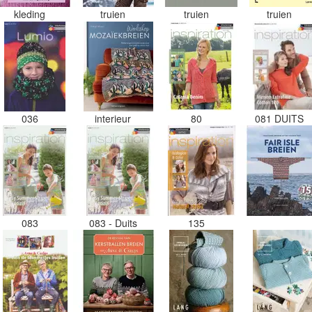
kleding
truien
truien
truien
036
interieur
80
081 DUITS
083
083 - Duits
135