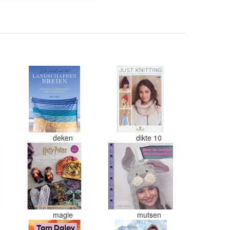
deken
dikte 10
n
magie
mutsen