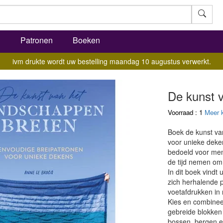
l
Patronen
Boeken
ivm drukte wordt uw bestelling maandag 10 augustus verwerkt.
De kunst 
Voorraad : 1
Meer 
Boek de kunst va
voor unieke deken
bedoeld voor men
de tijd nemen om
In dit boek vindt 
zich herhalende 
voetafdrukken in 
Kies en combinee
gebreide blokken
bossen, bergen e