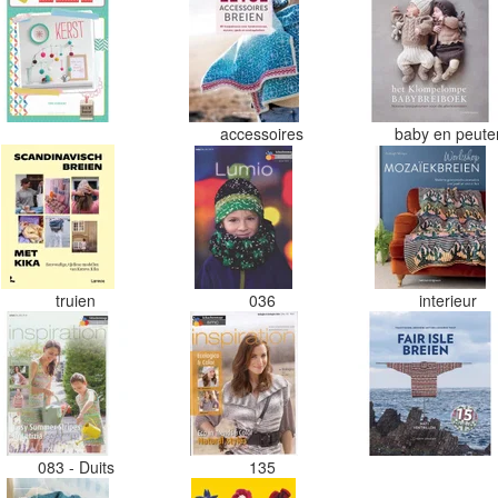
accessoires
baby en peut
truien
036
interieur
083 - Duits
135