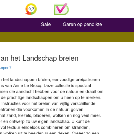
Zoeken
Sale
Garen op pendikte
van het Landschap breien
kopen?
n het landschappen breien, eenvoudige breipatronen
s van Anne Le Brocq. Deze collectie is speciaal
sen die aandacht hebben voor de natuur en draait om
 de prachtige landschappen om u heen op te merken.
u instructies voor het breien van vijftig verschillende
patronen die voorkomen in de natuur: golven,
nat zand, kiezels, bladeren, wolken en nog veel meer.
r en ontwerp zo uw eigen landschap. U kunt de
 vol textuur eindeloos combineren om stranden,
n wolken uit te beelden in een deken. Creëer zo een