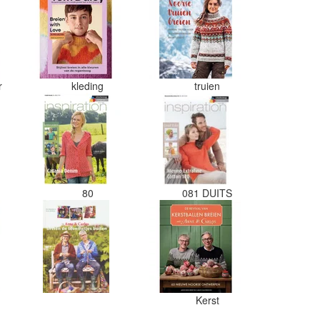
er
kleding
truien
80
081 DUITS
Kerst