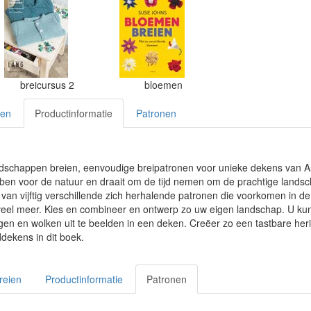
breicursus 2
bloemen
ien
Productinformatie
Patronen
dschappen breien, eenvoudige breipatronen voor unieke dekens van An
en voor de natuur en draait om de tijd nemen om de prachtige landsch
n van vijftig verschillende zich herhalende patronen die voorkomen in de
eel meer. Kies en combineer en ontwerp zo uw eigen landschap. U kun
en en wolken uit te beelden in een deken. Creëer zo een tastbare herin
dekens in dit boek.
reien
Productinformatie
Patronen