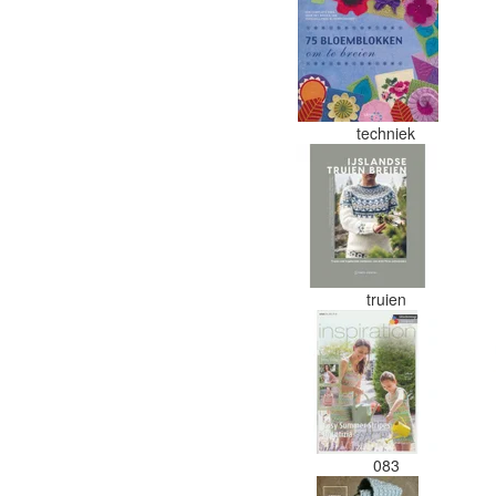
techniek
truien
083