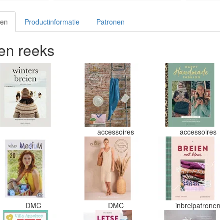
ien
Productinformatie
Patronen
en reeks
accessoires
accessoires
DMC
DMC
inbreipatrone