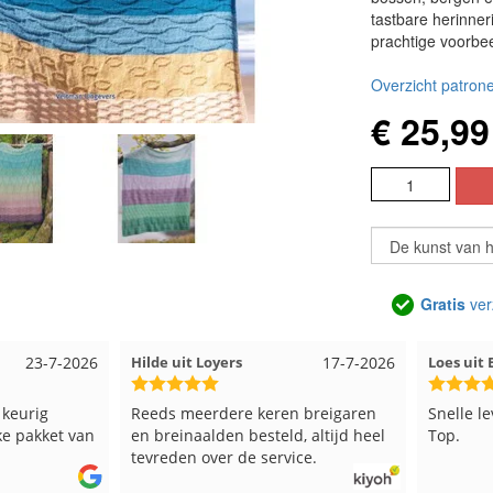
tastbare herinner
prachtige voorbee
Overzicht patrone
€ 25,99
Gratis
ver
23-7-2026
Hilde uit Loyers
17-7-2026
Loes ui
 keurig
Reeds meerdere keren breigaren
Snelle l
ke pakket van
en breinaalden besteld, altijd heel
Top.
tevreden over de service.