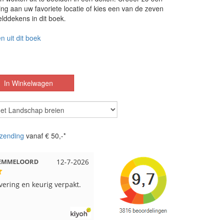
ing aan uw favoriete locatie of kies een van de zeven
lddekens in dit boek.
n uit dit boek
zending
vanaf € 50,-*
t EMMELOORD
12-7-2026
Nell uit Beuningen
12-7-202
evering en keurig verpakt.
Goed verpakt en snelgeleverd