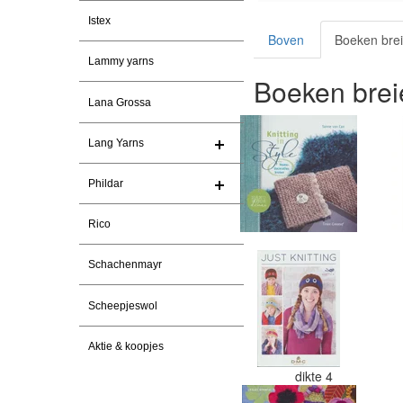
Istex
Boven
Boeken bre
Lammy yarns
Boeken brei
Lana Grossa
Lang Yarns
Phildar
Rico
Schachenmayr
Scheepjeswol
Aktie & koopjes
dikte 4