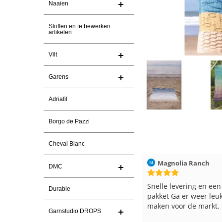
Naaien
Stoffen en te bewerken
artikelen
Vilt
Garens
Adriafil
Borgo de Pazzi
Cheval Blanc
Christel Vanderlinden
30-7-2026
Magnolia Ranch
DMC
Snelle levering. En prima garen
Snelle levering en een
Durable
pakket Ga er weer leu
maken voor de markt.
Garnstudio DROPS