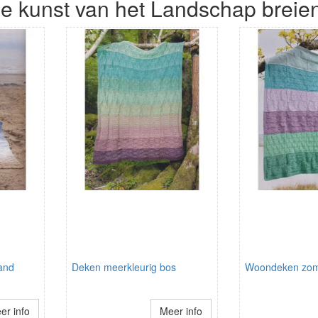
e kunst van het Landschap breie
and
Deken meerkleurig bos
Woondeken zom
er info
Meer info