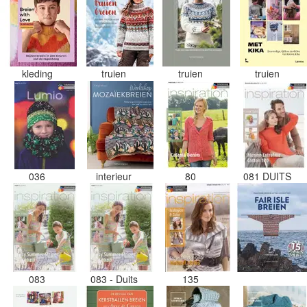
kleding
truien
truien
truien
036
interieur
80
081 DUITS
083
083 - Duits
135