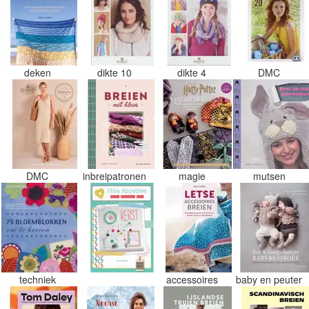
deken
dikte 10
dikte 4
DMC
DMC
inbreipatronen
magie
mutsen
techniek
accessoires
baby en peuter