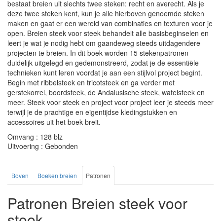
bestaat breien uit slechts twee steken: recht en averecht. Als je
deze twee steken kent, kun je alle hierboven genoemde steken
maken en gaat er een wereld van combinaties en texturen voor je
open. Breien steek voor steek behandelt alle basisbeginselen en
leert je wat je nodig hebt om gaandeweg steeds uitdagendere
projecten te breien. In dit boek worden 15 stekenpatronen
duidelijk uitgelegd en gedemonstreerd, zodat je de essentiële
technieken kunt leren voordat je aan een stijlvol project begint.
Begin met ribbelsteek en tricotsteek en ga verder met
gerstekorrel, boordsteek, de Andalusische steek, wafelsteek en
meer. Steek voor steek en project voor project leer je steeds meer
terwijl je de prachtige en eigentijdse kledingstukken en
accessoires uit het boek breit.
Omvang : 128 blz
Uitvoering : Gebonden
Boven
Boeken breien
Patronen
Patronen Breien steek voor
steek