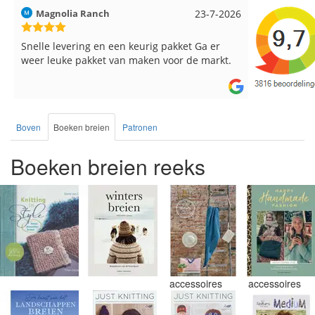
6
Hilde uit Loyers
17-7-2026
Loes uit 
Reeds meerdere keren breigaren en
Snelle lev
breinaalden besteld, altijd heel tevreden over
de service.
Boven
Boeken breien
Patronen
Boeken breien reeks
accessoires
accessoires