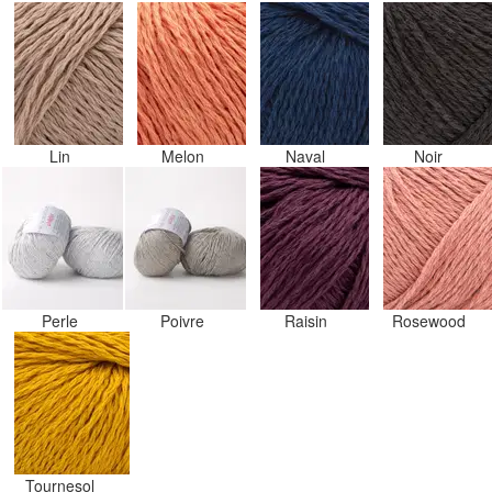
Lin
Melon
Naval
Noir
Perle
Poivre
Raisin
Rosewood
Tournesol