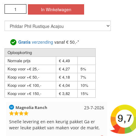
Gratis
verzending
vanaf € 50,-*
Oploopkorting
Normale prijs
€ 4,49
Koop voor +€ 25,-
€ 4,27
5%
Koop voor +€ 50,-
€ 4,18
7%
Koop voor +€ 100,-
€ 4,04
10%
Koop voor +€ 150,-
€ 3,82
15%
Magnolia Ranch
23-7-2026
Hilde uit L
Snelle levering en een keurig pakket Ga er
Reeds meer
weer leuke pakket van maken voor de markt.
breinaalden
de service.