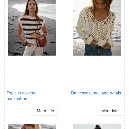
Topje in golvend
Damesvest met lage V-hals
haakpatroon
Meer info
Meer info