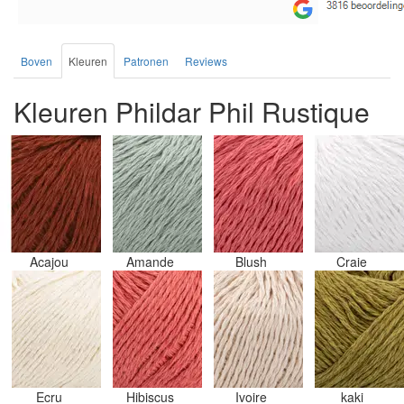
Boven
Kleuren
Patronen
Reviews
Kleuren Phildar Phil Rustique
Acajou
Amande
Blush
Craie
Ecru
Hibiscus
Ivoire
kaki