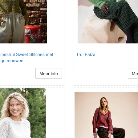
amestrui Sweet Stitches met
Trui Faiza
ange mouwen
Meer info
Mee