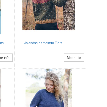
ste
IJslandse damestrui Flora
r info
Meer info