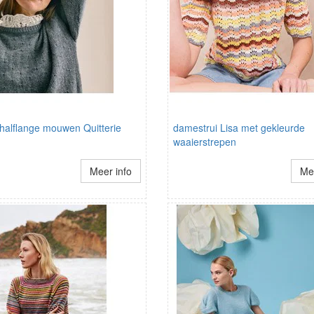
 halflange mouwen Quitterie
damestrui Lisa met gekleurde
waaierstrepen
Meer info
Mee