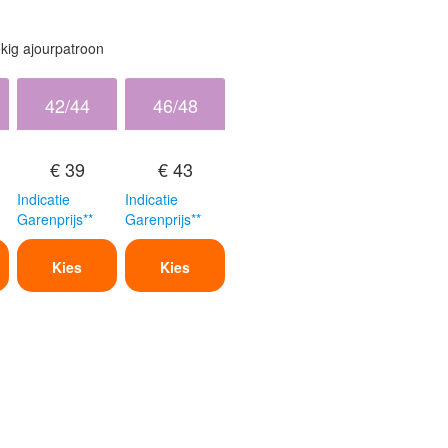
kig ajourpatroon
42/44
46/48
€ 39
€ 43
Indicatie
Indicatie
Garenprijs**
Garenprijs**
Kies
Kies