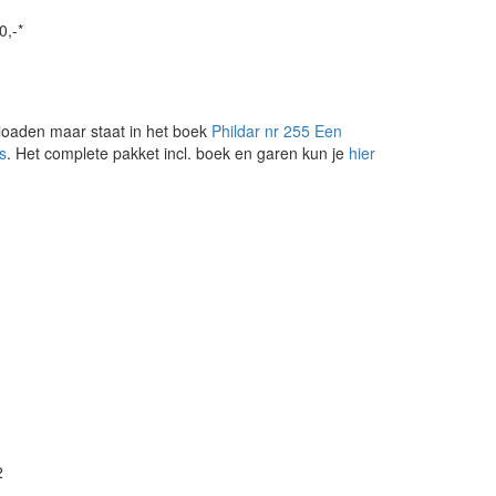
0,-*
loaden maar staat in het boek
Phildar nr 255 Een
s
. Het complete pakket incl. boek en garen kun je
hier
2