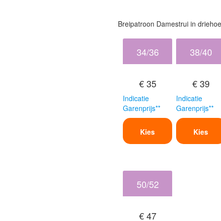
Breipatroon Damestrui in driehoe
34/36
38/40
€ 35
€ 39
Indicatie
Indicatie
Garenprijs**
Garenprijs**
Kies
Kies
50/52
€ 47