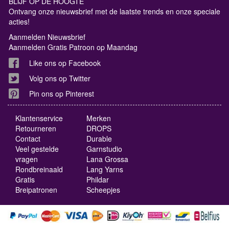
BLIJF OP DE HOOGTE
Ontvang onze nieuwsbrief met de laatste trends en onze speciale
acties!
Aanmelden Nieuwsbrief
Aanmelden Gratis Patroon op Maandag
Like ons op Facebook
Volg ons op Twitter
Pin ons op Pinterest
Klantenservice
Merken
Retourneren
DROPS
Contact
Durable
Veel gestelde
Garnstudio
vragen
Lana Grossa
Rondbreinaald
Lang Yarns
Gratis
Phildar
Breipatronen
Scheepjes