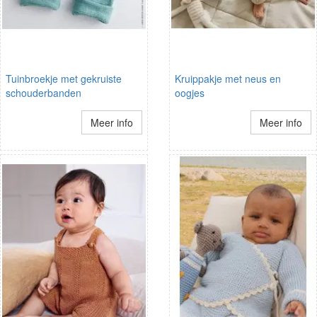
Tuinbroekje met gekruiste
Kruippakje met neus en
schouderbanden
oogjes
Meer info
Meer info