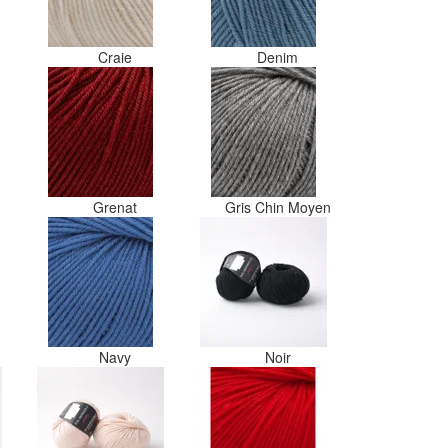
Craie
Denim
Grenat
Gris Chin Moyen
Navy
Noir