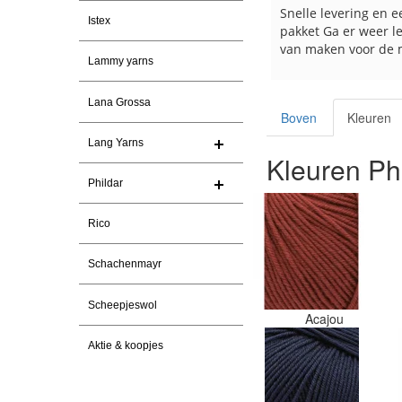
Snelle levering. En prima garen
Snelle levering en e
Istex
pakket Ga er weer l
van maken voor de 
Lammy yarns
les
e
Lana Grossa
Boven
Kleuren
Lang Yarns
Kleuren Phi
Phildar
Rico
Schachenmayr
Scheepjeswol
Acajou
Aktie & koopjes