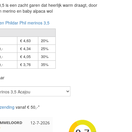
3,5 is een zacht garen dat heerlijk warm draagt, door
n merino en baby alpaca wol
en Phildar Phil merinos 3,5
€ 4,63
20%
,-
€ 4,34
25%
,-
€ 4,05
30%
,-
€ 3,76
35%
aar
zending
vanaf € 50,-*
 EMMELOORD
12-7-2026
Nell uit Beuningen
12-7-2026