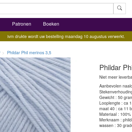
l
Patronen
Boeken
ivm drukte wordt uw bestelling maandag 10 augustus verwerkt.
r
Phildar Phil merinos 3,5
Phildar Ph
Niet meer leverb
Aanbevolen naald
Stekenverhouding:
Gewicht : 50 gra
Looplengte : ca 
maat 40 : ca 11 b
Materiaal : 100%
Merknaam : phild
wassen : 30 grad