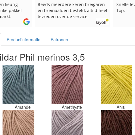
en keurig
Reeds meerdere keren breigaren
Snelle le
euke pakket
en breinaalden besteld, altijd heel
Top.
markt.
tevreden over de service.
Productinformatie
Patronen
ldar Phil merinos 3,5
Amande
Amethyste
Anis