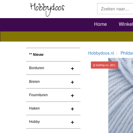
Home
Winke
Hobbydoos.nl
Philda
** Nieuw
je korting nu -20%
Borduren
Breien
Fournituren
Haken
Hobby