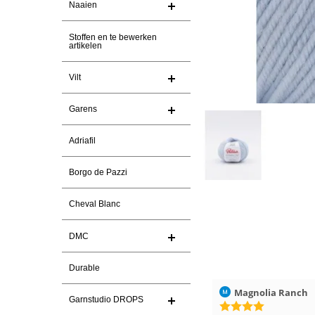
Naaien
Stoffen en te bewerken
artikelen
Vilt
Garens
Adriafil
Borgo de Pazzi
Cheval Blanc
DMC
Durable
ren
Christel Vanderlinden
30-7-2026
Magnolia Ranch
Garnstudio DROPS