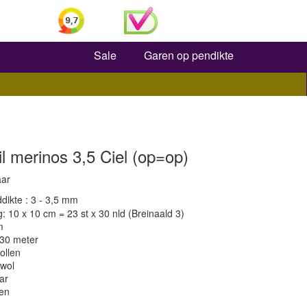
Zoeken
Sale
Garen op pendikte
il merinos 3,5 Ciel (op=op)
aar
dikte : 3 - 3,5 mm
 10 x 10 cm = 23 st x 30 nld (Breinaald 3)
m
130 meter
ollen
 wol
ar
en