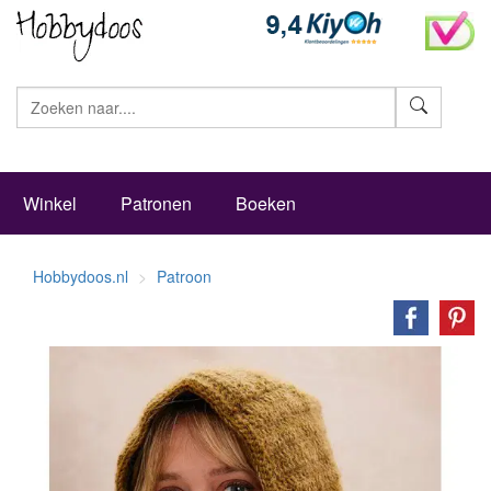
Zoeke
Winkel
Patronen
Boeken
Hobbydoos.nl
Patroon