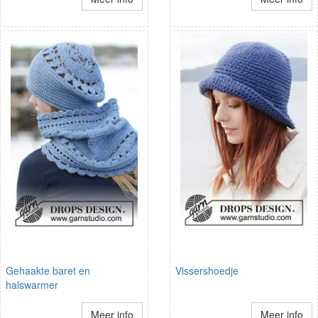
Gehaakte baret en
Vissershoedje
halswarmer
Meer info
Meer info