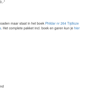
0,-*
loaden maar staat in het boek
Phildar nr 264 Tijdloze
s
. Het complete pakket incl. boek en garen kun je
hier
and