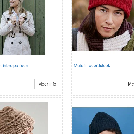
t inbreipatroon
Muts in boordsteek
Meer info
Mee