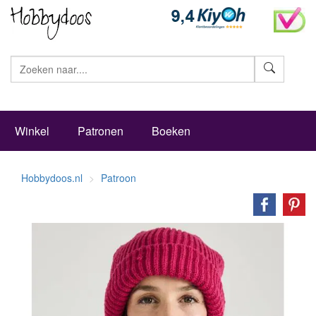
Zoeke
Winkel
Patronen
Boeken
Hobbydoos.nl
Patroon