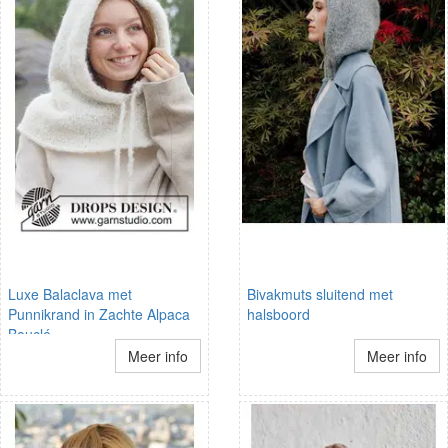
Luxe Balaclava met
Bivakmuts sluitend met
Punnikrand in Zachte Alpaca
halsboord
Bouclé
Meer info
Meer info