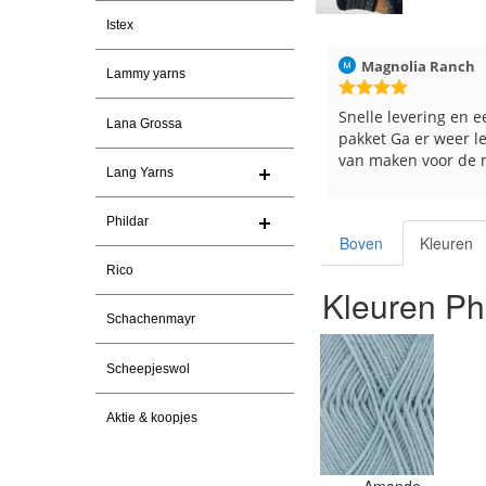
Istex
026
Christel Vanderlinden
30-7-2026
Magnolia Ranch
Lammy yarns
Snelle levering. En prima garen
Snelle levering en e
Lana Grossa
pakket Ga er weer l
van maken voor de 
Lang Yarns
les
e
Phildar
Boven
Kleuren
Rico
Kleuren Ph
Schachenmayr
Scheepjeswol
Aktie & koopjes