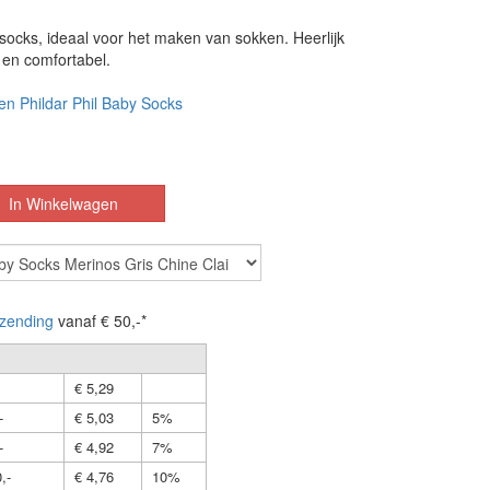
 socks, ideaal voor het maken van sokken. Heerlijk
 en comfortabel.
en Phildar Phil Baby Socks
zending
vanaf € 50,-*
€ 5,29
-
€ 5,03
5%
-
€ 4,92
7%
,-
€ 4,76
10%