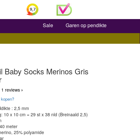
Zoeken
Sale
Garen op pendikte
il Baby Socks Merinos Gris
r
 1 reviews
 kopen?
dikte : 2,5 mm
 10 x 10 cm = 29 st x 38 nld (Breinaald 2,5)
m
240 meter
merino, 25% polyamide
ar