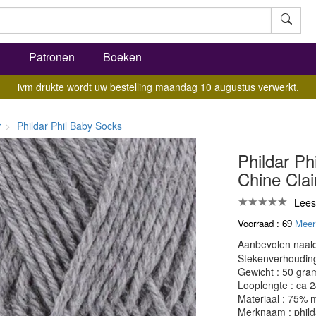
l
Patronen
Boeken
ivm drukte wordt uw bestelling maandag 10 augustus verwerkt.
r
Phildar Phil Baby Socks
Phildar Ph
Chine Clai
Lees
Voorraad : 69
Meer
Aanbevolen naald
Stekenverhouding:
Gewicht : 50 gra
Looplengte : ca 
Materiaal : 75% 
Merknaam : phild