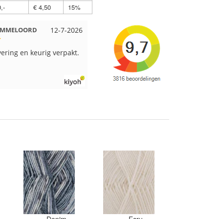
,-
€ 4,50
15%
 EMMELOORD
12-7-2026
Nell uit Beuningen
12-7-2026
vering en keurig verpakt.
Goed verpakt en snelgeleverd