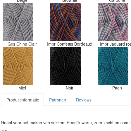
Beige
Brownie
Carbone
Gris Chine Clair
Impr Confettis Bordeaux
Impr Jaquard r
Miel
Noir
Paon
Productinformatie
Patronen
Reviews
, ideaal voor het maken van sokken. Heerlijk warm, zeer zacht en comfo