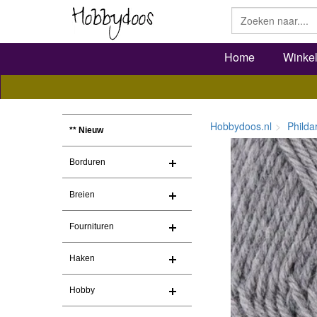
Home
Winke
Hobbydoos.nl
Philda
** Nieuw
Borduren
Breien
Fournituren
Haken
Hobby