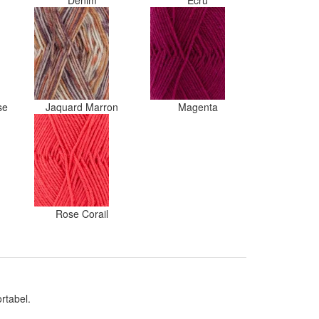
Denim
Ecru
ose
Jaquard Marron
Magenta
Rose Corail
rtabel.