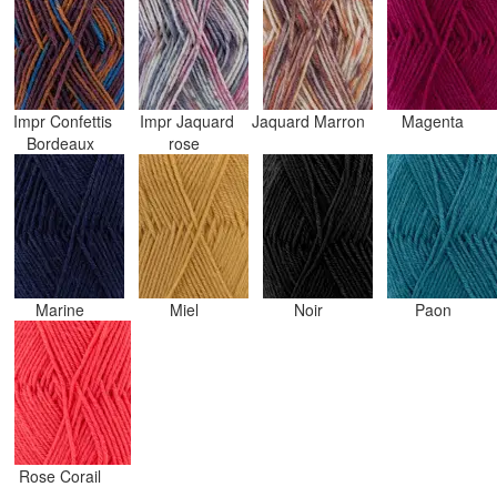
Impr Confettis
Impr Jaquard
Jaquard Marron
Magenta
Bordeaux
rose
Marine
Miel
Noir
Paon
Rose Corail