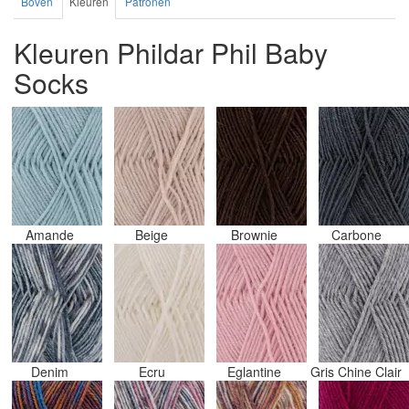
Boven
Kleuren
Patronen
Kleuren Phildar Phil Baby
Socks
Amande
Beige
Brownie
Carbone
Denim
Ecru
Eglantine
Gris Chine Clair