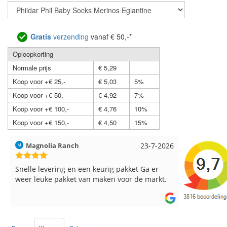
Gratis
verzending
vanaf € 50,-*
Oploopkorting
Normale prijs
€ 5,29
Koop voor +€ 25,-
€ 5,03
5%
Koop voor +€ 50,-
€ 4,92
7%
Koop voor +€ 100,-
€ 4,76
10%
Koop voor +€ 150,-
€ 4,50
15%
Magnolia Ranch
23-7-2026
Hilde uit L
Snelle levering en een keurig pakket Ga er
Reeds meer
weer leuke pakket van maken voor de markt.
breinaalden
de service.