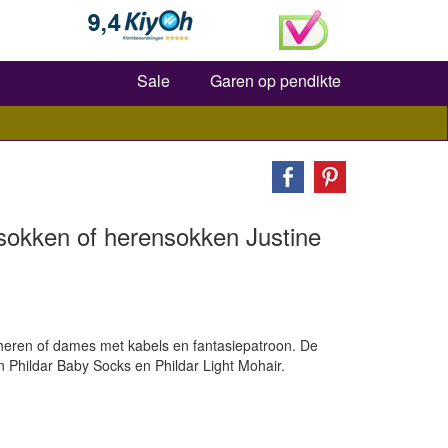
Zoeken
Sale
Garen op pendikte
okken of herensokken Justine
 heren of dames met kabels en fantasiepatroon. De
n Phildar Baby Socks en Phildar Light Mohair.