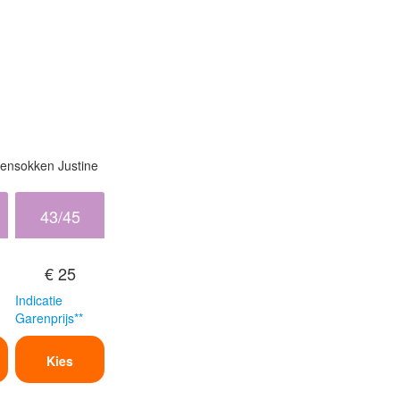
ensokken Justine
43/45
€ 25
Indicatie
Garenprijs**
Kies