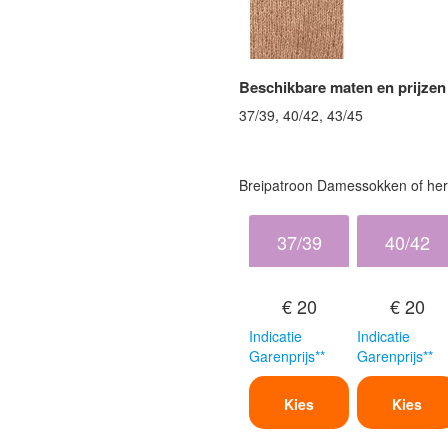
Beschikbare maten en prijzen
37/39, 40/42, 43/45
Breipatroon Damessokken of her
37/39
40/42
€ 20
€ 20
Indicatie
Indicatie
Garenprijs**
Garenprijs**
Kies
Kies