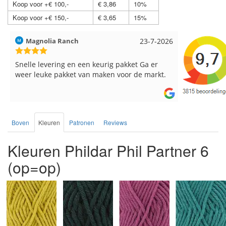
Koop voor +€ 100,-
€ 3,86
10%
Koop voor +€ 150,-
€ 3,65
15%
Hilde uit Loyers
17-7-2026
Loes uit 
Reeds meerdere keren breigaren en
Snelle leve
breinaalden besteld, altijd heel tevreden over
de service.
Boven
Kleuren
Patronen
Reviews
Kleuren Phildar Phil Partner 6
(op=op)