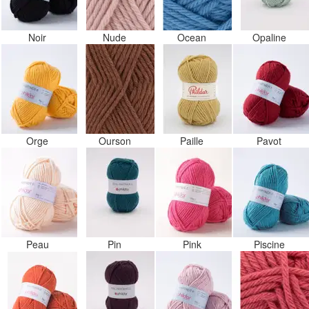
Noir
Nude
Ocean
Opaline
Orge
Ourson
Paille
Pavot
Peau
Pin
Pink
Piscine