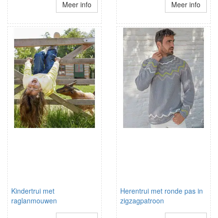
Meer info
Meer info
Kindertrui met
Herentrui met ronde pas in
raglanmouwen
zigzagpatroon