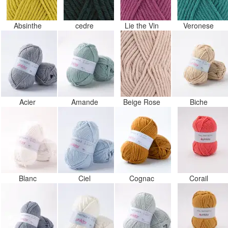
Absinthe
cedre
Lie the Vin
Veronese
Acier
Amande
Beige Rose
Biche
Blanc
Ciel
Cognac
Corail