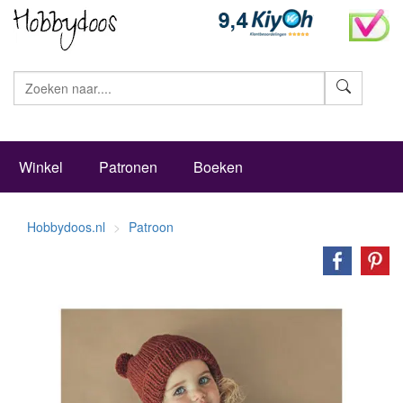
Zoeke
Winkel
Patronen
Boeken
Hobbydoos.nl
Patroon