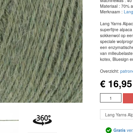
Machinewas : 40
Materiaal : 70% 
Merknaam :
Lang
Lang Yarns Alpaca
superfijne alpac
sokkenwol op een 
speciale wolprog
een enzymatische
van milieubelaste
kotex, Bluesign e
Overzicht:
patron
€ 16,95
Gratis
ver