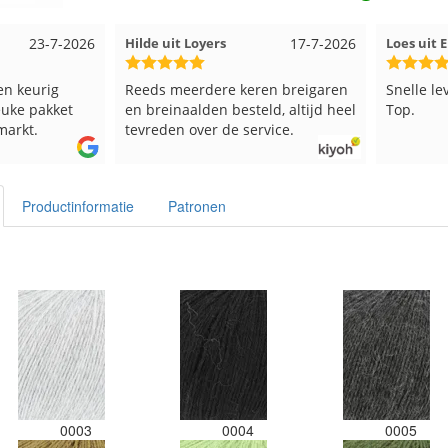
uit Loyers
17-7-2026
Loes uit EMMELOORD
12-7-202
 meerdere keren breigaren
Snelle levering en keurig verpakt.
inaalden besteld, altijd heel
Top.
den over de service.
Productinformatie
Patronen
0003
0004
0005