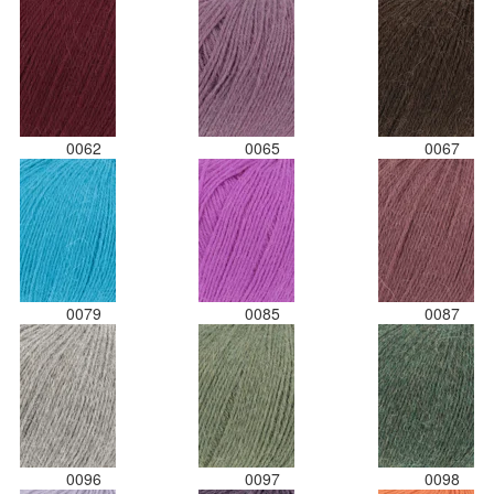
0062
0065
0067
0079
0085
0087
0096
0097
0098