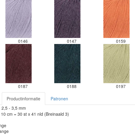
0146
0147
0159
0187
0188
0197
Productinformatie
Patronen
: 2,5 - 3,5 mm
10 cm = 30 st x 41 nld (Breinaald 3)
ange
lange