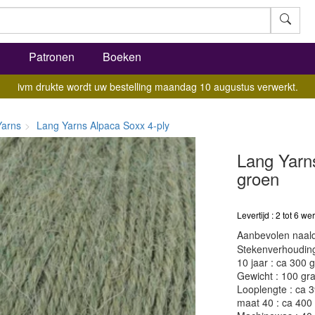
l
Patronen
Boeken
ivm drukte wordt uw bestelling maandag 10 augustus verwerkt.
Yarns
Lang Yarns Alpaca Soxx 4-ply
Lang Yarn
groen
Levertijd : 2 tot 6 
Aanbevolen naald
Stekenverhouding:
10 jaar : ca 300 
Gewicht : 100 gr
Looplengte : ca 
maat 40 : ca 400