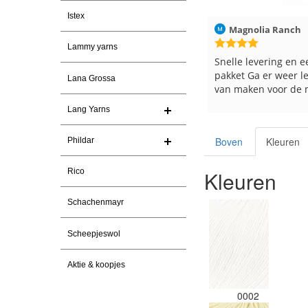
Istex
erlinden
30-7-2026
Magnolia Ranch
23-7-2026
Hilde 
Lammy yarns
 En prima garen
Snelle levering en een keurig
Reeds
pakket Ga er weer leuke pakket
en bre
Lana Grossa
van maken voor de markt.
tevre
Lang Yarns
Boven
Kleuren
Phildar
Kleuren
Rico
Schachenmayr
Scheepjeswol
Aktie & koopjes
0002