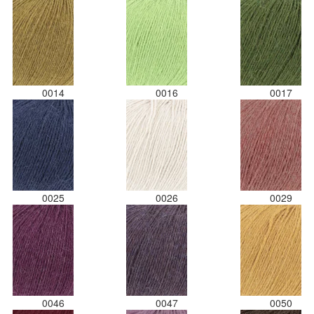
0014
0016
0017
0025
0026
0029
0046
0047
0050