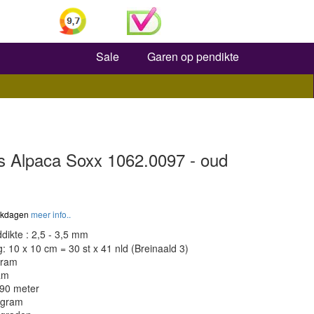
Zoeken
Sale
Garen op pendikte
s Alpaca Soxx 1062.0097 - oud
werkdagen
meer info..
dikte : 2,5 - 3,5 mm
 10 x 10 cm = 30 st x 41 nld (Breinaald 3)
gram
am
390 meter
 gram