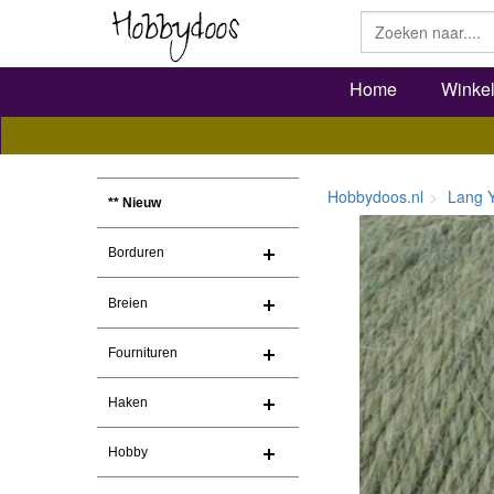
Home
Winke
Hobbydoos.nl
Lang 
** Nieuw
Borduren
Breien
Fournituren
Haken
Hobby