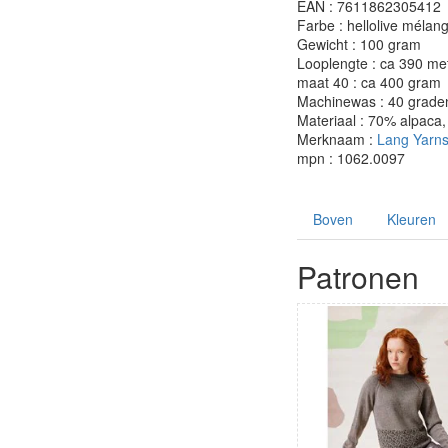
EAN : 7611862305412
Farbe : hellolive mélan
Gewicht : 100 gram
Looplengte : ca 390 me
maat 40 : ca 400 gram
Machinewas : 40 grade
Materiaal : 70% alpaca
Merknaam :
Lang Yarn
mpn : 1062.0097
Boven
Kleuren
Patronen