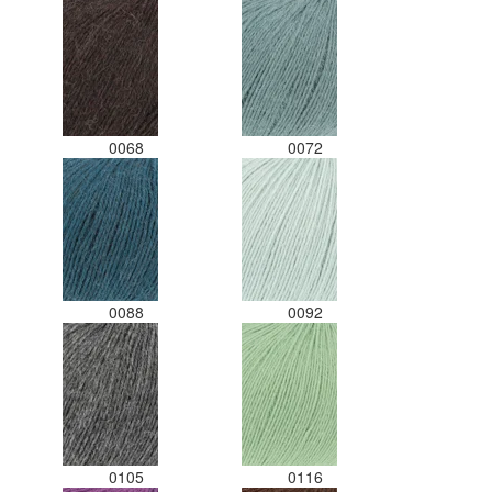
0068
0072
0088
0092
0105
0116