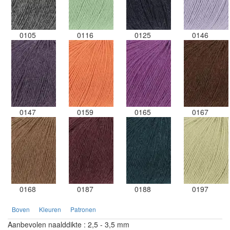
0105
0116
0125
0146
0147
0159
0165
0167
0168
0187
0188
0197
Boven
Kleuren
Patronen
Aanbevolen naalddikte : 2,5 - 3,5 mm