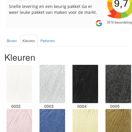
Snelle levering en een keurig pakket Ga er
Reeds meer
weer leuke pakket van maken voor de markt.
breinaalden
de service.
Boven
Kleuren
Patronen
Kleuren
0002
0003
0004
0005