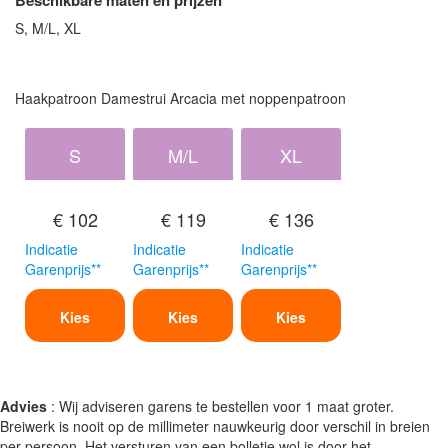
S, M/L, XL
Haakpatroon Damestrui Arcacia met noppenpatroon
S
M/L
XL
€ 102
€ 119
€ 136
Indicatie
Indicatie
Indicatie
Garenprijs**
Garenprijs**
Garenprijs**
Kies
Kies
Kies
Advies
: Wij adviseren garens te bestellen voor 1 maat groter.
Breiwerk is nooit op de millimeter nauwkeurig door verschil in breien
per persoon. Het versturen van een bolletje wol is door het