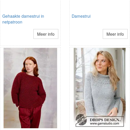
Gehaakte damestrui in
Damestrui
netpatroon
Meer info
Meer info