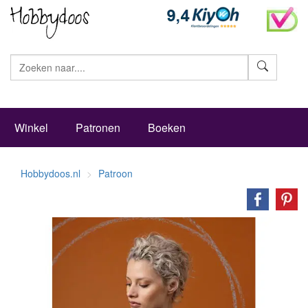
Zoeke
Winkel
Patronen
Boeken
Hobbydoos.nl
Patroon