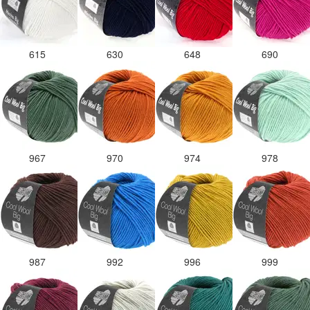
615
630
648
690
967
970
974
978
987
992
996
999