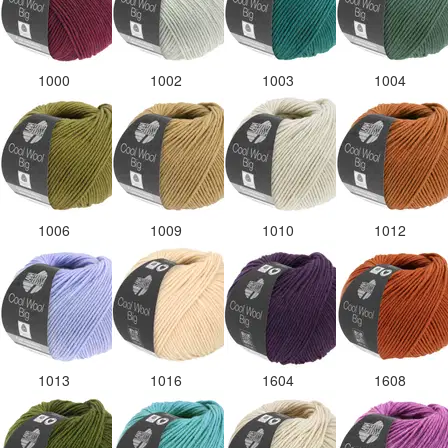
1000
1002
1003
1004
1006
1009
1010
1012
1013
1016
1604
1608