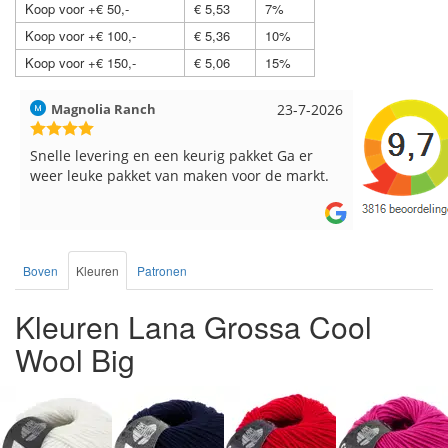
Koop voor +€ 50,-
€ 5,53
7%
Koop voor +€ 100,-
€ 5,36
10%
Koop voor +€ 150,-
€ 5,06
15%
Magnolia Ranch
23-7-2026
Hilde uit L
Snelle levering en een keurig pakket Ga er
Reeds meer
weer leuke pakket van maken voor de markt.
breinaalden
de service.
Boven
Kleuren
Patronen
Kleuren Lana Grossa Cool
Wool Big