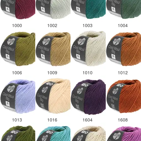
1000
1002
1003
1004
1006
1009
1010
1012
1013
1016
1604
1608