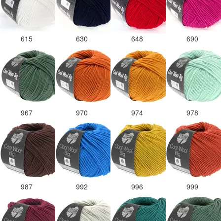
615
630
648
690
967
970
974
978
987
992
996
999