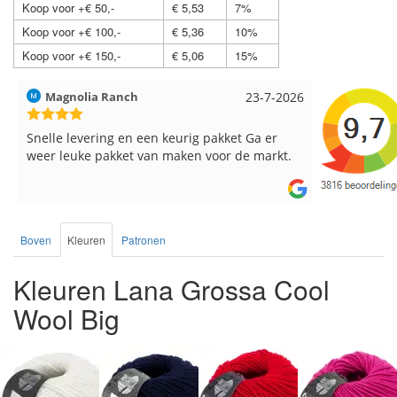
Koop voor +€ 50,-
€ 5,53
7%
Koop voor +€ 100,-
€ 5,36
10%
Koop voor +€ 150,-
€ 5,06
15%
Magnolia Ranch
23-7-2026
Hilde uit L
Snelle levering en een keurig pakket Ga er
Reeds meer
weer leuke pakket van maken voor de markt.
breinaalden
de service.
Boven
Kleuren
Patronen
Kleuren Lana Grossa Cool
Wool Big