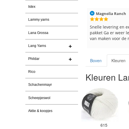
Istex
026
Christel Vanderlinden
30-7-2026
Magnolia Ranch
Lammy yarns
Snelle levering. En prima garen
Snelle levering en e
pakket Ga er weer l
Lana Grossa
van maken voor de 
les
Lang Yarns
e
Phildar
Boven
Kleuren
Rico
Kleuren La
Schachenmayr
Scheepjeswol
Aktie & koopjes
615