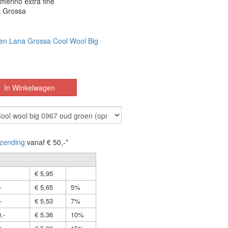
merino extra fine
 Grossa
en Lana Grossa Cool Wool Big
zending
vanaf € 50,-*
€ 5,95
-
€ 5,65
5%
-
€ 5,53
7%
,-
€ 5,36
10%