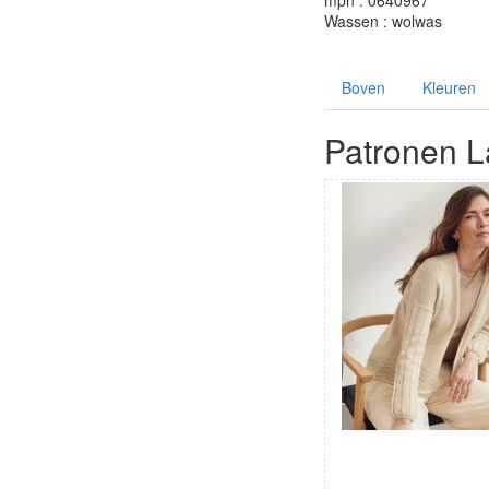
mpn : 0640967
Wassen : wolwas
Boven
Kleuren
Patronen L