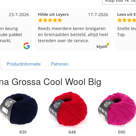
Koop voor +€ 150
23-7-2026
Hilde uit Loyers
17-7-2026
Loes uit
en keurig
Reeds meerdere keren breigaren
Snelle le
euke pakket
en breinaalden besteld, altijd heel
Top.
markt.
tevreden over de service.
Productinformatie
Patronen
na Grossa Cool Wool Big
630
648
690