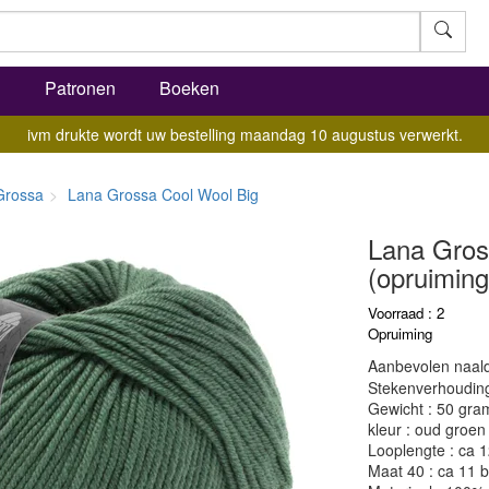
l
Patronen
Boeken
ivm drukte wordt uw bestelling maandag 10 augustus verwerkt.
Grossa
Lana Grossa Cool Wool Big
Lana Gros
(opruiming
Voorraad : 2
Opruiming
Aanbevolen naald
Stekenverhouding:
Gewicht : 50 gra
kleur : oud groen
Looplengte : ca 
Maat 40 : ca 11 b