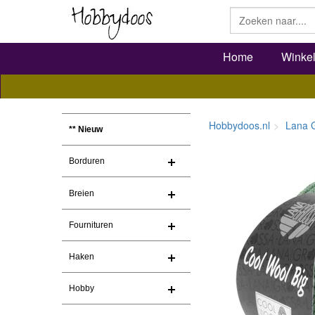
Home
Winke
Hobbydoos.nl
Lana 
** Nieuw
Borduren
Breien
Fournituren
Haken
Hobby