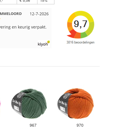
,-
€ 5,06
15%
 EMMELOORD
12-7-2026
Nell uit Beuningen
12-7-2026
vering en keurig verpakt.
Goed verpakt en snelgeleverd
967
970