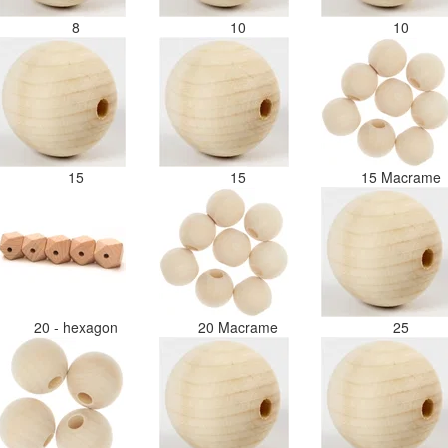
8
10
10
15
15
15 Macrame
20 - hexagon
20 Macrame
25