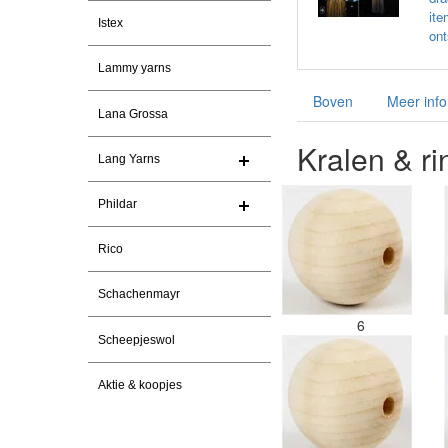
ite
Istex
ont
Lammy yarns
Boven
Meer info
Lana Grossa
Kralen & r
Lang Yarns
Phildar
Rico
Schachenmayr
6
Scheepjeswol
Aktie & koopjes