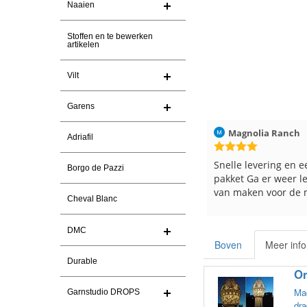
Naaien
Stoffen en te bewerken
artikelen
Vilt
Garens
026
Christel Vanderlinden
30-7-2026
Magnolia Ranch
Adriafil
Snelle levering. En prima garen
Snelle levering en e
Borgo de Pazzi
pakket Ga er weer l
van maken voor de 
Cheval Blanc
les
e
DMC
Boven
Meer info
Durable
On
Mac
Garnstudio DROPS
dra