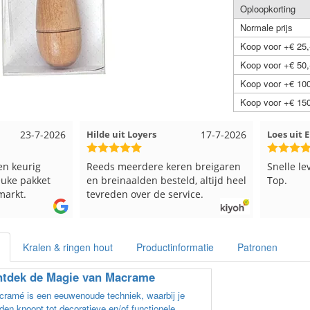
Oploopkorting
Normale prijs
Koop voor +€ 25,
Koop voor +€ 50,
Koop voor +€ 100
Koop voor +€ 150
23-7-2026
Hilde uit Loyers
17-7-2026
Loes uit
en keurig
Reeds meerdere keren breigaren
Snelle le
euke pakket
en breinaalden besteld, altijd heel
Top.
markt.
tevreden over de service.
Kralen & ringen hout
Productinformatie
Patronen
tdek de Magie van Macrame
ramé is een eeuwenoude techniek, waarbij je
den knoopt tot decoratieve en/of functionele