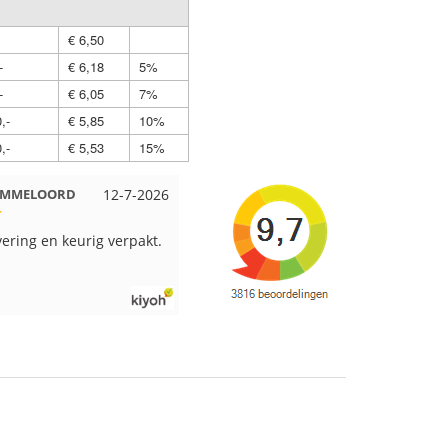
€ 6,50
-
€ 6,18
5%
-
€ 6,05
7%
,-
€ 5,85
10%
,-
€ 5,53
15%
 EMMELOORD
12-7-2026
Nell uit Beuningen
12-7-2026
vering en keurig verpakt.
Goed verpakt en snelgeleverd