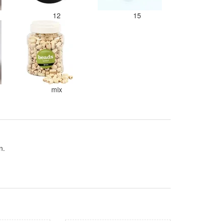
12
15
mix
n.