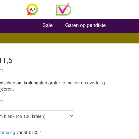
Zoeken
Sale
Garen op pendikte
11,5
ht
edschap om kralengaten groter te maken en overtollig
ijderen.
ht
zending
vanaf € 50,-*