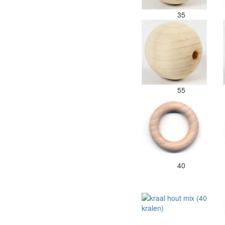
35
55
40