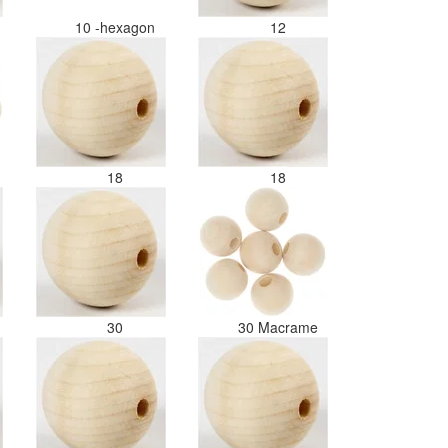
10 -hexagon
12
18
18
30
30 Macrame