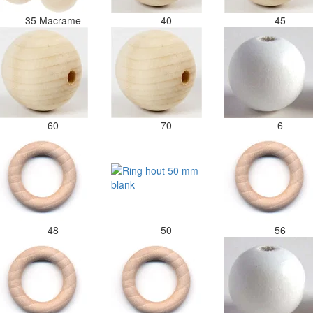
35 Macrame
40
45
60
70
6
48
50
56