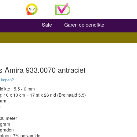
Zoeken
Sale
Garen op pendikte
s Amira 933.0070 antraciet
 kopen?
dikte : 5,5 - 6 mm
 10 x 10 cm = 17 st x 26 nld (Breinaald 5,5)
garm
m
100 meter
 gram
 graden
katoen, 7% polyamide