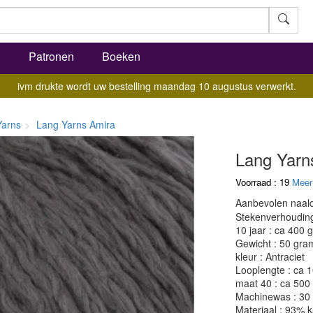
l
Patronen
Boeken
ivm drukte wordt uw bestelling maandag 10 augustus verwerkt.
Yarns
Lang Yarns Amira
Lang Yarn
Voorraad : 19
Meer
Aanbevolen naald
Stekenverhouding:
10 jaar : ca 400 
Gewicht : 50 gra
kleur : Antraciet
Looplengte : ca 
maat 40 : ca 500
Machinewas : 30
Materiaal : 93% 