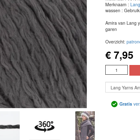
Merknaam :
Lang
wassen : Gebruik
Amira van Lang ya
garen
Overzicht:
patron
€ 7,95
Gratis
ver