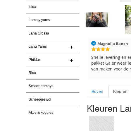
Istex
Lammy yarns
Lana Grossa
Christel Vanderlinden
30-7-2026
Magnolia Ranch
2
Lang Yarns
Snelle levering. En prima garen
Snelle levering en een keu
Phildar
pakket Ga er weer leuke p
van maken voor de markt.
Rico
Schachenmayr
Boven
Kleuren
Scheepjeswol
Kleuren La
Aktie & koopjes