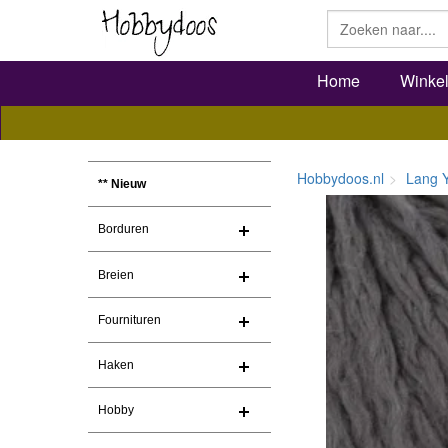
Home
Winke
Hobbydoos.nl
Lang 
** Nieuw
Borduren
Breien
Fournituren
Haken
Hobby