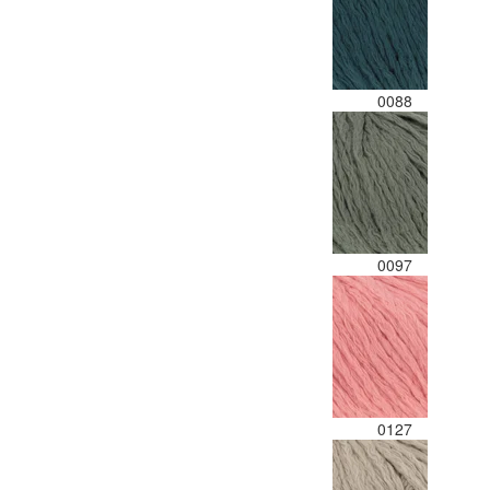
0088
0097
0127