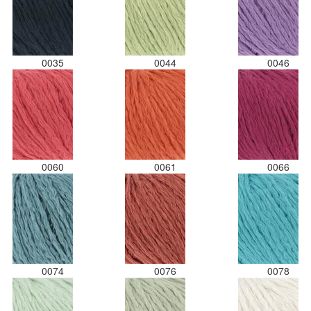
0035
0044
0046
0060
0061
0066
0074
0076
0078