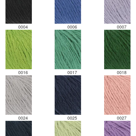
0004
0006
0007
0016
0017
0018
0024
0025
0027