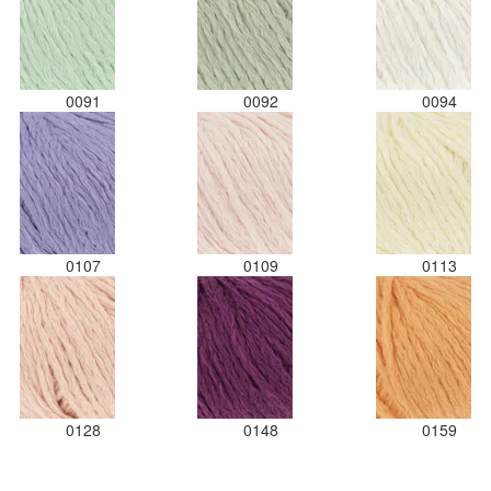
0091
0092
0094
0107
0109
0113
0128
0148
0159