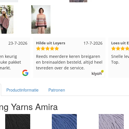
3-7-2026
Hilde uit Loyers
17-7-2026
Loes uit EMME
rig
Reeds meerdere keren breigaren
Snelle levering
akket
en breinaalden besteld, altijd heel
Top.
tevreden over de service.
Productinformatie
Patronen
ng Yarns Amira