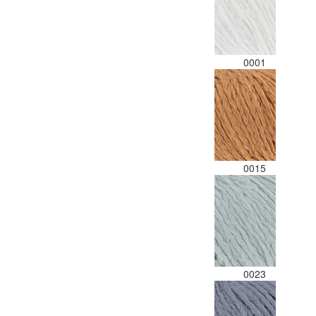
0001
0015
0023