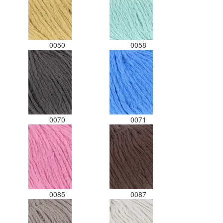
0050
0058
0070
0071
0085
0087