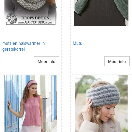
muts en halswarmer in
Muts
gerstekorrel
Meer info
Meer info