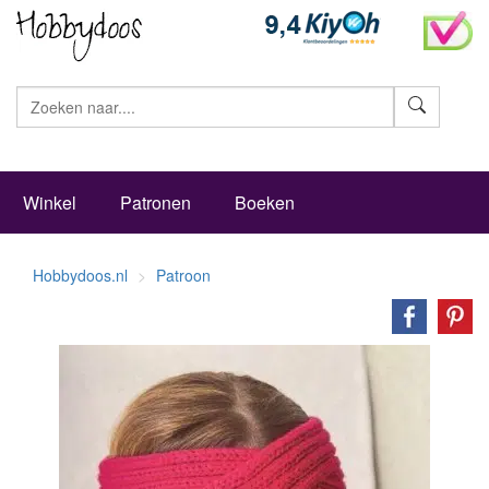
Zoeke
Winkel
Patronen
Boeken
Hobbydoos.nl
Patroon