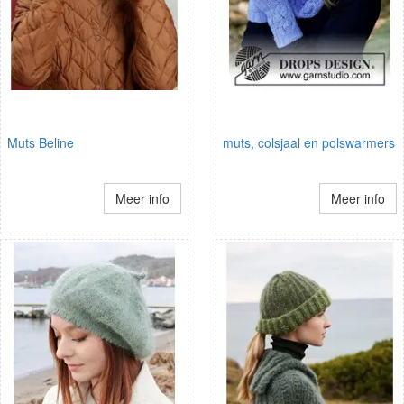
Muts Beline
muts, colsjaal en polswarmers
Meer info
Meer info