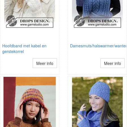
Hoofdband met kabel en
Damesmuts/halswarmer/wante
gerstekorrel
Meer info
Meer info