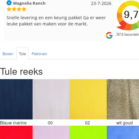
Magnolia Ranch
23-7-2026
Hilde uit 
Snelle levering en een keurig pakket Ga er weer
Reeds me
leuke pakket van maken voor de markt.
besteld, a
Boven
Tule
Patronen
Tule reeks
Blauw marine
00
02
wit goud