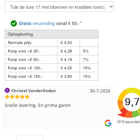
Gratis
verzending
vanaf € 50,-*
Oploopkorting
Normale prijs
€ 4,50
Koop voor +€ 25,-
€ 4,28
5%
Koop voor +€ 50,-
€ 4,19
7%
Koop voor +€ 100,-
€ 4,05
10%
Koop voor +€ 150,-
€ 3,83
15%
30-7-2026
Magnolia Ranch
23-
Snelle levering en een keurig pakket Ga er 
leuke pakket van maken voor de markt.