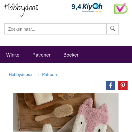
Zoeke
Winkel
Patronen
Boeken
Hobbydoos.nl
Patroon