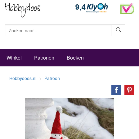
Zoeke
Winkel
Patronen
Boeken
Hobbydoos.nl
Patroon