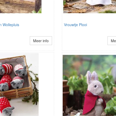
n Wollepluis
Vrouwtje Plooi
Meer info
Mee