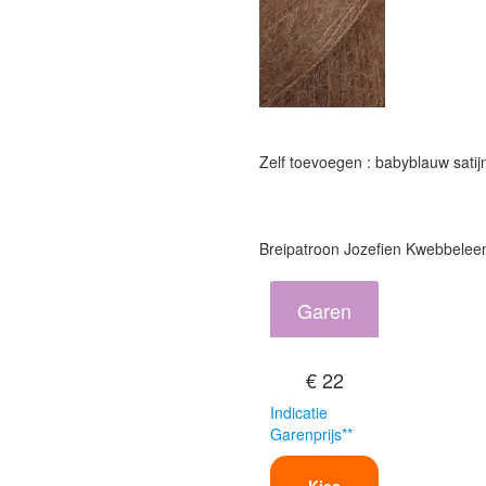
Zelf toevoegen : babyblauw satij
Breipatroon Jozefien Kwebbelee
Garen
€ 22
Indicatie
Garenprijs**