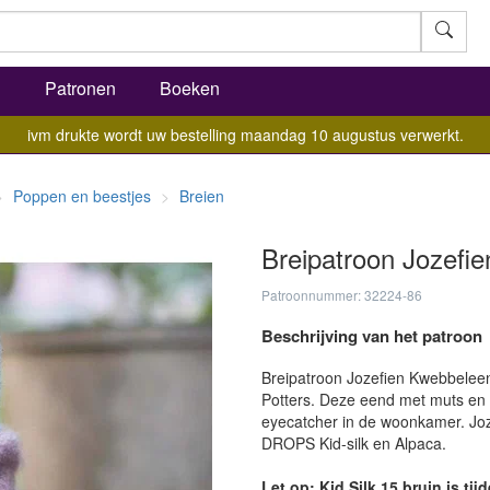
l
Patronen
Boeken
ivm drukte wordt uw bestelling maandag 10 augustus verwerkt.
Poppen en beestjes
Breien
Breipatroon Jozefi
Patroonnummer: 32224-86
Beschrijving van het patroon
Breipatroon Jozefien Kwebbeleend
Potters. Deze eend met muts en 
eyecatcher in de woonkamer. Joz
DROPS Kid-silk en Alpaca.
Let op: Kid Silk 15 bruin is ti