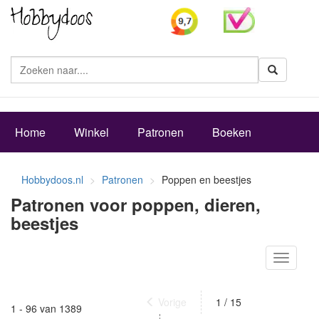
Zoeke
Home
Winkel
Patronen
Boeken
Hobbydoos.nl
Patronen
Poppen en beestjes
Patronen voor poppen, dieren,
beestjes
Toggle
navigati
Vorige
1 / 15
1 - 96 van 1389