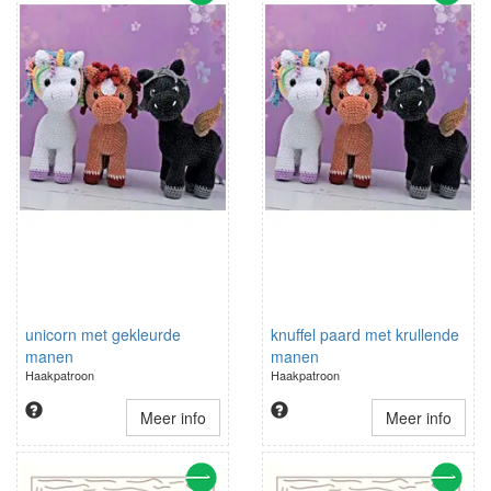
unicorn met gekleurde
knuffel paard met krullende
manen
manen
Haakpatroon
Haakpatroon
Meer info
Meer info