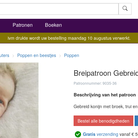
l
Patronen
Boeken
ivm drukte wordt uw bestelling maandag 10 augustus verwerkt.
uters
Poppen en beestjes
Poppen
Breipatroon Gebreid
Patroonnummer: 9035-36
Beschrijving van het patroon
Gebreid konijn met broek, trui e
Bestel alle benodigdheden
Gratis
verzending
vanaf € 5