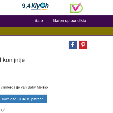
Zoeken
Sale
Garen op pendikte
 konijntje
n vlinderdasje van Baby Merino
Download GRATIS patroon
0,-*