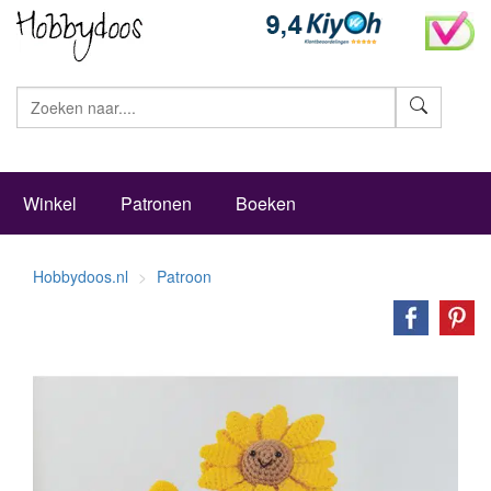
Zoeke
Winkel
Patronen
Boeken
Hobbydoos.nl
Patroon