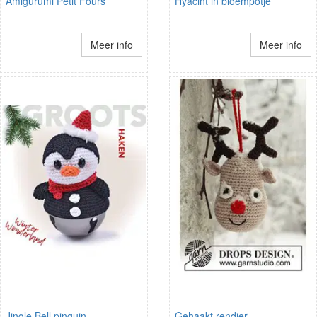
Amigurumi Petit Fours
Hyacint in bloempotje
Meer info
Meer info
Jingle Bell pinguin
Gehaakt rendier