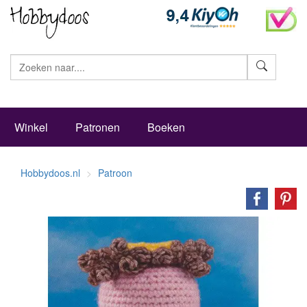
Zoeke
Winkel
Patronen
Boeken
Hobbydoos.nl
Patroon