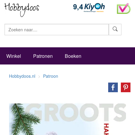
Zoeke
Winkel
Patronen
Boeken
Hobbydoos.nl
Patroon