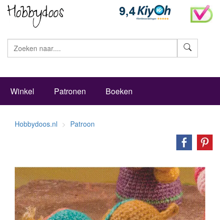
Zoeke
Winkel
Patronen
Boeken
Hobbydoos.nl
Patroon