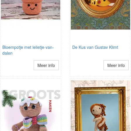
Bloempotje met lelietje-van-
De Kus van Gustav Klimt
dalen
Meer info
Meer info