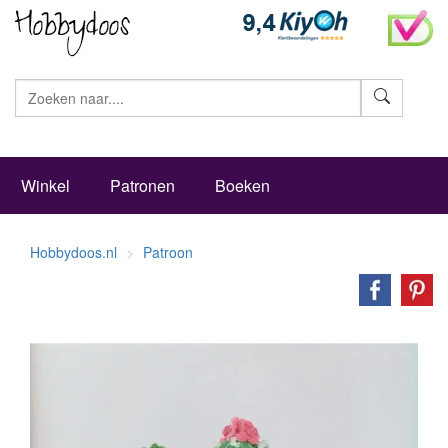
Zoeke
Winkel
Patronen
Boeken
Hobbydoos.nl
Patroon