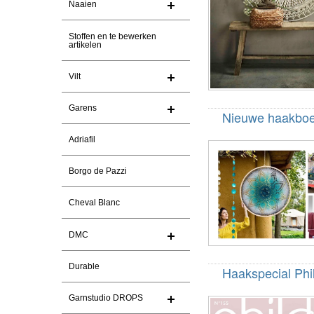
Naaien
Stoffen en te bewerken
artikelen
Vilt
Garens
Nieuwe haakboe
Adriafil
Borgo de Pazzi
Cheval Blanc
DMC
Durable
Haakspecial Phi
Garnstudio DROPS