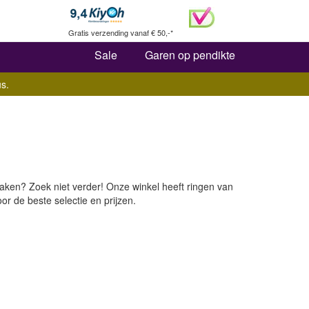
Zoeken
Gratis verzending vanaf € 50,-*
Sale
Garen op pendikte
s.
aken? Zoek niet verder! Onze winkel heeft ringen van
r de beste selectie en prijzen.