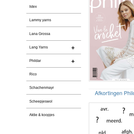
Istex
Lammy yarns
Lana Grossa
Lang Yarns
Phildar
Rico
Schachenmayr
Afkortingen Phil
Scheepjeswol
Aktie & koopjes