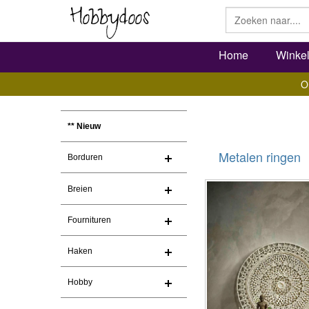
Home
Winke
O
** Nieuw
Metalen ringen
Borduren
Breien
Fournituren
Haken
Hobby