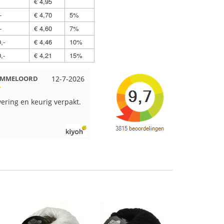
€ 4,95
-
€ 4,70
5%
-
€ 4,60
7%
,-
€ 4,46
10%
,-
€ 4,21
15%
 EMMELOORD
12-7-2026
Nell uit Beuningen
12-7-2026
vering en keurig verpakt.
Goed verpakt en snelgeleverd