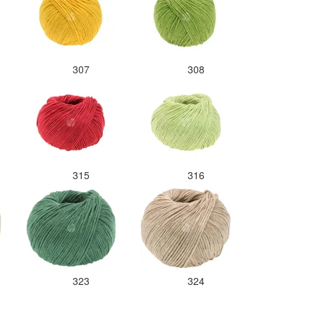
307
308
315
316
323
324