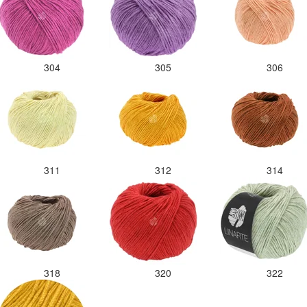
304
305
306
311
312
314
318
320
322