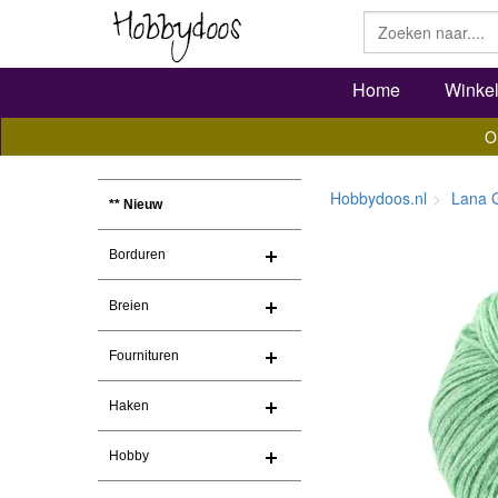
Home
Winke
O
Hobbydoos.nl
Lana 
** Nieuw
Borduren
Breien
Fournituren
Haken
Hobby