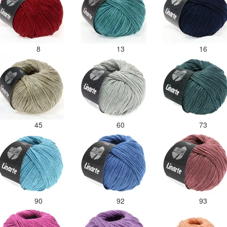
8
13
16
45
60
73
90
92
93