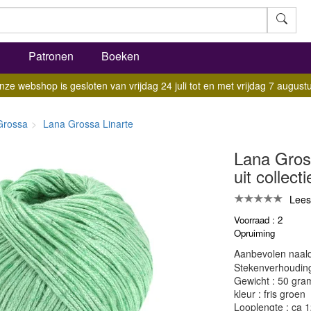
l
Patronen
Boeken
nze webshop is gesloten van vrijdag 24 juli tot en met vrijdag 7 augustu
Grossa
Lana Grossa Linarte
Lana Gross
uit collecti
Lees
Voorraad : 2
Opruiming
Aanbevolen naald
Stekenverhouding:
Gewicht : 50 gra
kleur : fris groen
Looplengte : ca 