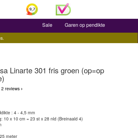
Zoeken
Sale
Garen op pendikte
s.
a Linarte 301 fris groen (op=op
e)
 2 reviews
dikte : 4 - 4,5 mm
 10 x 10 cm = 23 st x 28 nld (Breinaald 4)
m
125 meter