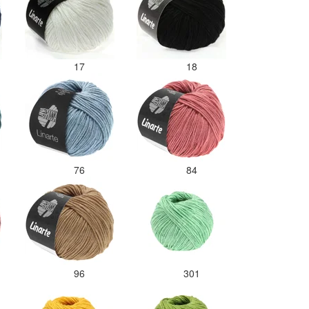
17
18
76
84
96
301