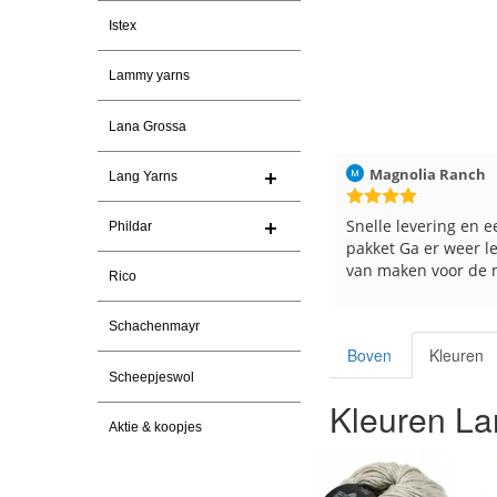
Istex
Lammy yarns
Lana Grossa
aag
Christel Vanderlinden
30-7-2026
Magnolia Ranch
Lang Yarns
Snelle levering. En prima garen
Snelle levering en e
Phildar
pakket Ga er weer l
van maken voor de 
Rico
les
e
Schachenmayr
Boven
Kleuren
Scheepjeswol
Kleuren La
Aktie & koopjes