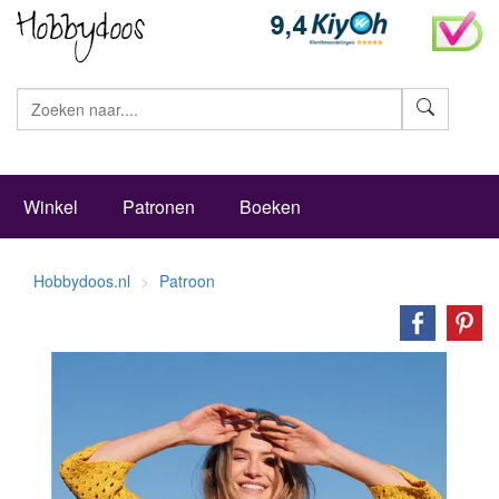
Zoeke
Winkel
Patronen
Boeken
Hobbydoos.nl
Patroon